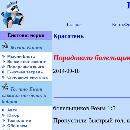
Главная
ЕнотоФо
Енотовы норки
Красотень
Жизнь Енота
Порадовали болельщи
Мысли Енота
Всякие полезности
Поваренная книга
2014-09-18
Е-нотная тетрадь
Сплошное енотство
То, что Енот
слышал от белок и
бобров
болельщиков Ромы 1:5
Авто
Юмор
Пропустили быстрый гол, вс
Технологии
Обо всем