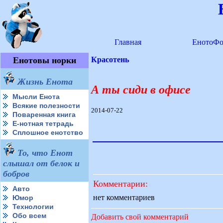
Главная
ЕнотоФо
Енотовы норки
Красотень
Жизнь Енота
А ты сиди в офисе
Мысли Енота
Всякие полезности
2014-07-22
Поваренная книга
Е-нотная тетрадь
Сплошное енотство
То, что Енот
слышал от белок и
бобров
Комментарии:
Авто
нет комментариев
Юмор
Технологии
Обо всем
Добавить свой комментарий