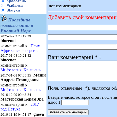
Красотень
Рыбалка
нет комментариев
Starухи
Добавить свой комментари
Последние
высказывания о
Енотьей Норе
2025-07-02 23:19:39
blueenot
комментарий к
Псих.
Африканская версия.
2017-01-08 10:21:42
Ваш комментарий * :
blueenot
комментарий к
Мифология. Крышень.
Мазин
2017-01-08 07:05:35
Андрей Леонидович
комментарий к
Поля, отмеченые (*), являются о
Мифология. Крышень.
2016-12-09 09:43:24
Введите число, которое стоит после зн
Мастерская КерамЭра
плюс 1
комментарий к
2017 -
год Петуха
gneva
2016-11-19 04:51:17