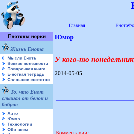
Главная
ЕнотоФо
Енотовы норки
Юмор
Жизнь Енота
У кого-то понедельник
Мысли Енота
Всякие полезности
Поваренная книга
2014-05-05
Е-нотная тетрадь
Сплошное енотство
То, что Енот
слышал от белок и
бобров
Авто
Юмор
Технологии
Обо всем
Комментарии: