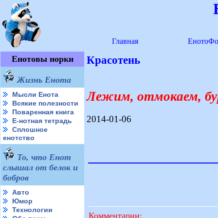
Главная
ЕнотоФо
Енотовы норки
Красотень
Жизнь Енота
Лежим, отмокаем, бу
Мысли Енота
Всякие полезности
Поваренная книга
2014-01-06
Е-нотная тетрадь
Сплошное
енотство
То, что Енот
слышал от белок и
бобров
Авто
Юмор
Технологии
Комментарии: