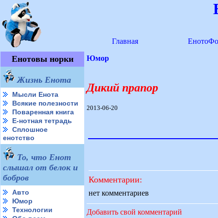
Главная
ЕнотоФо
Енотовы норки
Юмор
Жизнь Енота
Дикий прапор
Мысли Енота
Всякие полезности
2013-06-20
Поваренная книга
Е-нотная тетрадь
Сплошное
енотство
То, что Енот
слышал от белок и
бобров
Комментарии:
Авто
нет комментариев
Юмор
Технологии
Добавить свой комментарий