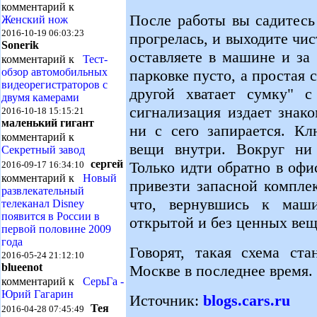
комментарий к
После работы вы садитесь
Женский нож
2016-10-19 06:03:23
прогрелась, и выходите чис
Sonerik
оставляете в машине и за 
комментарий к
Тест-
обзор автомобильных
парковке пусто, а простая 
видеорегистраторов с
другой хватает сумку" с
двумя камерами
сигнализация издает знак
2016-10-18 15:15:21
маленький гигант
ни с сего запирается. Кл
комментарий к
вещи внутри. Вокруг ни 
Секретный завод
сергей
Только идти обратно в офи
2016-09-17 16:34:10
комментарий к
Новый
привезти запасной компле
развлекательный
что, вернувшись к маш
телеканал Disney
появится в России в
открытой и без ценных вещ
первой половине 2009
года
Говорят, такая схема ста
2016-05-24 21:12:10
blueenot
Москве в последнее время.
комментарий к
СерьГа -
Юрий Гагарин
Источник:
blogs.cars.ru
Тея
2016-04-28 07:45:49