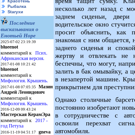
время тащит сумку. Кла
Красотень
Рыбалка
несколько лет назад с мо
Starухи
заднем сиденьи, двер
Последние
водительское окно стучит
высказывания о
просит объяснить, как п
Енотьей Норе
знакомая с ним общается, 
2025-07-02 23:19:39
заднего сиденья и спокой
blueenot
комментарий к
Псих.
жертву и отвлекать не 
Африканская версия.
беспечны, что могут, нап
2017-01-08 10:21:42
blueenot
залить в бак омывайку, а 
комментарий к
в незапертой машине. Кр
Мифология. Крышень.
прикрытием для преступни
Мазин
2017-01-08 07:05:35
Андрей Леонидович
комментарий к
Однако столичные барсет
Мифология. Крышень.
постоянно изобретают новы
2016-12-09 09:43:24
в сотрудничестве с авт
Мастерская КерамЭра
комментарий к
2017 -
освоили перехват сигн
год Петуха
автомобиля.
gneva
2016-11-19 04:51:17