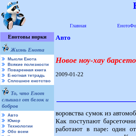
Главная
ЕнотоФо
Енотовы норки
Авто
Жизнь Енота
Новое ноу-хау барсет
Мысли Енота
Всякие полезности
Поваренная книга
2009-01-22
Е-нотная тетрадь
Сплошное енотство
То, что Енот
слышал от белок и
бобров
воровства сумок из автомо
Авто
Как поступают барсеточни
Юмор
Технологии
работают в паре: один от
Обо всем