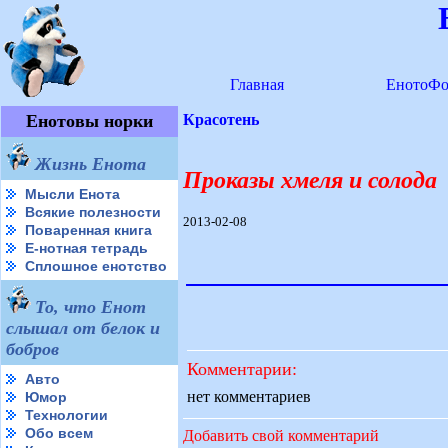
Главная
ЕнотоФо
Енотовы норки
Красотень
Жизнь Енота
Проказы хмеля и солода
Мысли Енота
Всякие полезности
2013-02-08
Поваренная книга
Е-нотная тетрадь
Сплошное енотство
То, что Енот
слышал от белок и
бобров
Комментарии:
Авто
нет комментариев
Юмор
Технологии
Обо всем
Добавить свой комментарий