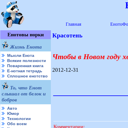
Главная
ЕнотоФо
Енотовы норки
Красотень
Жизнь Енота
Чтобы в Новом году х
Мысли Енота
Всякие полезности
Поваренная книга
2012-12-31
Е-нотная тетрадь
Сплошное енотство
То, что Енот
слышал от белок и
бобров
Авто
Юмор
Технологии
Обо всем
Комментарии: