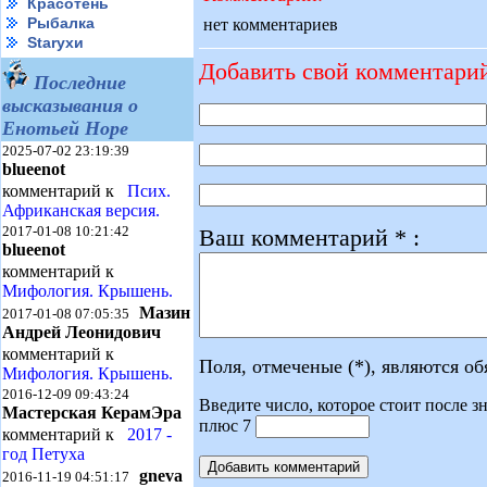
Красотень
Рыбалка
нет комментариев
Starухи
Добавить свой комментари
Последние
высказывания о
Енотьей Норе
2025-07-02 23:19:39
blueenot
комментарий к
Псих.
Африканская версия.
2017-01-08 10:21:42
Ваш комментарий * :
blueenot
комментарий к
Мифология. Крышень.
Мазин
2017-01-08 07:05:35
Андрей Леонидович
комментарий к
Поля, отмеченые (*), являются о
Мифология. Крышень.
2016-12-09 09:43:24
Введите число, которое стоит после зн
Мастерская КерамЭра
плюс 7
комментарий к
2017 -
год Петуха
gneva
2016-11-19 04:51:17