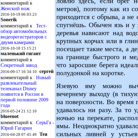
ловлю здесь, если брег н
комментарий к
метров), поэтому как из 
Женский нож
2016-10-19 06:03:23
приходится с обрыва, а не 
Sonerik
спугнёшь. Обычен язь и у 
комментарий к
Тест-
обзор автомобильных
деревья нависают над вод
видеорегистраторов с
крупных корчах или в глин
двумя камерами
посещает такие места, а де
2016-10-18 15:15:21
маленький гигант
на границе быстрого и ме
комментарий к
что заросшие берега идеа
Секретный завод
сергей
полудонкой на коротке.
2016-09-17 16:34:10
комментарий к
Новый
развлекательный
Язевую яму можно выч
телеканал Disney
вечернему выходу (в тихую
появится в России в
первой половине 2009
на поверхности. Во время 
года
удавалось ни разу. За то 
2016-05-24 21:12:10
blueenot
ночью на перекате, распо
комментарий к
СерьГа -
ямы. Неоднократно удавал
Юрий Гагарин
сильных ливней у устьев
Тея
2016-04-28 07:45:49