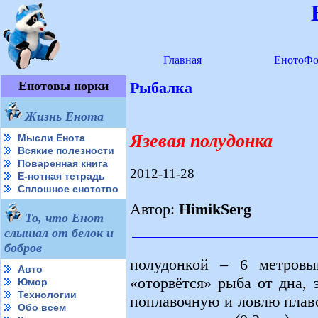
Главная
ЕнотоФо
Енотовы норки
Рыбалка
Жизнь Енота
Язевая полудонка
Мысли Енота
Всякие полезности
Поваренная книга
2012-11-28
Е-нотная тетрадь
Сплошное енотство
Автор:
HimikSerg
То, что Енот
слышал от белок и
бобров
полудонкой – 6 метров
Авто
«оторвётся» рыба от дна,
Юмор
Технологии
поплавочную и ловлю плав
Обо всем