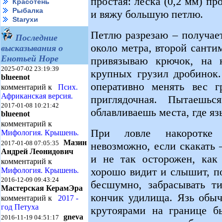
простая: леска (0,2 мм) п
Красотень
Рыбалка
и вяжу большую петлю.
Starухи
Петлю разрезаю – получае
Последние
около метра, второй санти
высказывания о
Енотьей Норе
привязываю крючок, на 
2025-07-02 23:19:39
крупных грузил дробинок.
blueenot
оперативно менять вес г
комментарий к
Псих.
Африканская версия.
приглядочная. Пытаешьс
2017-01-08 10:21:42
облавливаешь места, где яз
blueenot
комментарий к
При ловле накоротке 
Мифология. Крышень.
Мазин
2017-01-08 07:05:35
невозможно, если скакать 
Андрей Леонидович
и не так осторожен, как 
комментарий к
хорошо видит и слышит, п
Мифология. Крышень.
2016-12-09 09:43:24
бесшумно, забрасывать ти
Мастерская КерамЭра
кончик удилища. Язь обы
комментарий к
2017 -
год Петуха
крутоярами на границе бы
gneva
2016-11-19 04:51:17