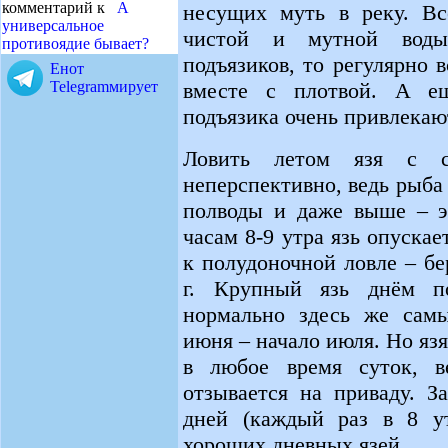
комментарий к
А
несущих муть в реку. Вс
универсальное
чистой и мутной воды
противоядие бывает?
подъязиков, то регулярно 
Енот
вместе с плотвой. А ещ
Telegramмирует
подъязика очень привлекаю
Ловить летом язя с са
неперспективно, ведь рыба
полводы и даже выше – э
часам 8-9 утра язь опуска
к полудоночной ловле – бе
г. Крупный язь днём по
нормально здесь же сам
июня – начало июля. Но яз
в любое время суток, в
отзывается на приваду. З
дней (каждый раз в 8 ут
хороших дневных язей.