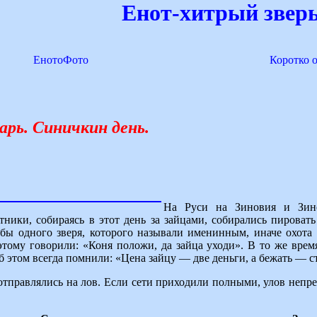
Енот-хитрый зверь
ЕнотоФото
Коротко 
рь. Синичкин день.
На Руси на Зиновия и Зин
тники, собираясь в этот день за зайцами, собирались пироват
бы одного зверя, которого называли именинным, иначе охота 
этому говорили: «Коня положи, да зайца уходи». В то же врем
б этом всегда помнили: «Цена зайцу — две деньги, а бежать — с
отправлялись на лов. Если сети приходили полными, улов неп