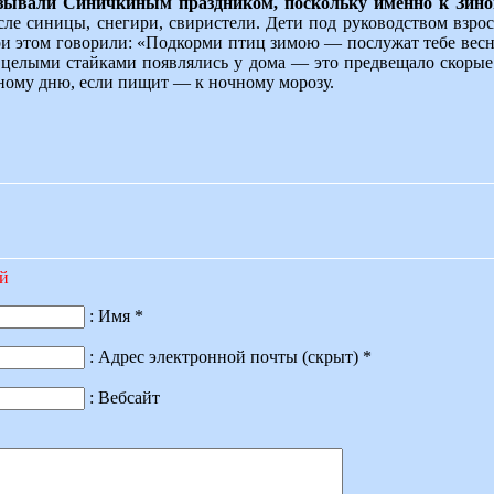
называли Синичкиным праздником, поскольку именно к Зино
исле синицы, снегири, свиристели. Дети под руководством взро
и этом говорили: «Подкорми птиц зимою — послужат тебе вес
и целыми стайками появлялись у дома — это предвещало скорые 
сному дню, если пищит — к ночному морозу.
ий
: Имя *
: Адрес электронной почты (скрыт) *
: Вебсайт