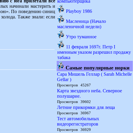
вию с юга прилетали все
компьютерщика
слых начинали мастерить и
Playboy 1986
ною». По поведению синиц
холода. Также знали: если
Масленица (Начало
масленичной недели)
Утро туманное
11 февраля 1697г. Петр I
именным указом разрешил продажу
табака
Самые популярные норки
Сара Мишель Геллар ( Sarah Michelle
Gellar )
Просмотров 45267
Карта звездного неба. Северное
полушарие.
Просмотров 39602
Летние прикормки для леща
Просмотров 36967
Тест автомобильных
видеорегистраторов
Просмотров 36929