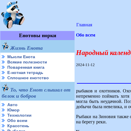
Главная
Енотовы норки
Обо всем
Жизнь Енота
Народный календа
Мысли Енота
Всякие полезности
2024-11-12
Поваренная книга
Е-нотная тетрадь
Сплошное енотство
То, что Енот слышал от
рыбаков и охотников. Охо
белок и бобров
непременно поймать хотя 
могла быть неудачной. По
Авто
добычи была невелика, и о
Юмор
Технологии
Рыбаки на Зиновия также 
Обо всем
на берегу реки.
Красотень