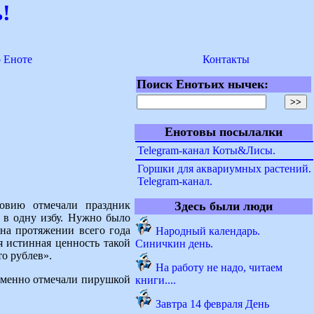
!
о Еноте
Контакты
Поиск Енотьих нычек:
Енотовы посылалки
Telegram-канал Коты&Лисы.
Горшки для аквариумных растений.
Telegram-канал.
овию отмечали праздник
Здесь были люди
ь в одну избу. Нужно было
на протяжении всего года
Народный календарь.
я истинная ценность такой
Синичкин день.
то рублев».
На работу не надо, читаем
ременно отмечали пирушкой
книги....
Завтра 14 февраля День