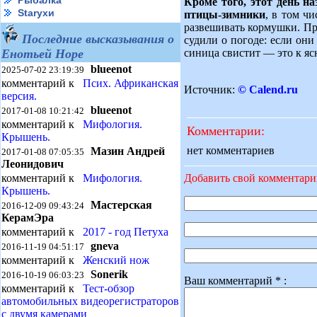
Рыбалка
Кроме того, этот день 
Starухи
птицы-зимники
, в том ч
развешивать кормушки. Пр
Последние высказывания о
судили о погоде: если он
синица свистит — это к я
Енотьей Норе
blueenot
2025-07-02 23:19:39
комментарий к
Псих. Африканская
Источник:
© Calend.ru
версия.
blueenot
2017-01-08 10:21:42
комментарий к
Мифология.
Комментарии:
Крышень.
нет комментариев
Мазин Андрей
2017-01-08 07:05:35
Леонидович
Добавить свой комментар
комментарий к
Мифология.
Крышень.
Мастерская
2016-12-09 09:43:24
КерамЭра
комментарий к
2017 - год Петуха
gneva
2016-11-19 04:51:17
комментарий к
Женский нож
Sonerik
2016-10-19 06:03:23
Ваш комментарий * :
комментарий к
Тест-обзор
автомобильных видеорегистраторов
с двумя камерами