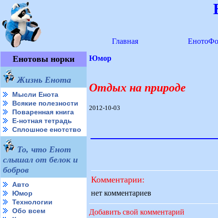
Главная
ЕнотоФо
Енотовы норки
Юмор
Жизнь Енота
Отдых на природе
Мысли Енота
Всякие полезности
2012-10-03
Поваренная книга
Е-нотная тетрадь
Сплошное енотство
То, что Енот
слышал от белок и
бобров
Комментарии:
Авто
нет комментариев
Юмор
Технологии
Обо всем
Добавить свой комментарий