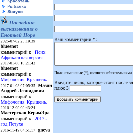
Красотень
Рыбалка
Starухи
Последние
высказывания о
Енотьей Норе
Ваш комментарий * :
2025-07-02 23:19:39
blueenot
комментарий к
Псих.
Африканская версия.
2017-01-08 10:21:42
blueenot
Поля, отмеченые (*), являются обязательными
комментарий к
Мифология. Крышень.
Введите число, которое стоит после зн
Мазин
2017-01-08 07:05:35
плюс 3
Андрей Леонидович
комментарий к
Мифология. Крышень.
2016-12-09 09:43:24
Мастерская КерамЭра
комментарий к
2017 -
год Петуха
gneva
2016-11-19 04:51:17