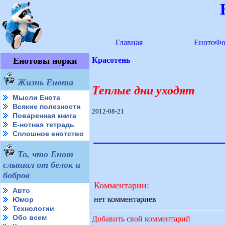
Главная
ЕнотоФо
Енотовы норки
Красотень
Жизнь Енота
Теплые дни уходят
Мысли Енота
Всякие полезности
2012-08-21
Поваренная книга
Е-нотная тетрадь
Сплошное енотство
То, что Енот
слышал от белок и
бобров
Комментарии:
Авто
нет комментариев
Юмор
Технологии
Обо всем
Добавить свой комментарий