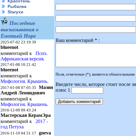
Красотень
Рыбалка
Starухи
Последние
высказывания о
Енотьей Норе
Ваш комментарий * :
2025-07-02 23:19:39
blueenot
комментарий к
Псих.
Африканская версия.
2017-01-08 10:21:42
blueenot
Поля, отмеченые (*), являются обязательными
комментарий к
Мифология. Крышень.
Введите число, которое стоит после зн
Мазин
2017-01-08 07:05:35
плюс 1
Андрей Леонидович
комментарий к
Мифология. Крышень.
2016-12-09 09:43:24
Мастерская КерамЭра
комментарий к
2017 -
год Петуха
gneva
2016-11-19 04:51:17