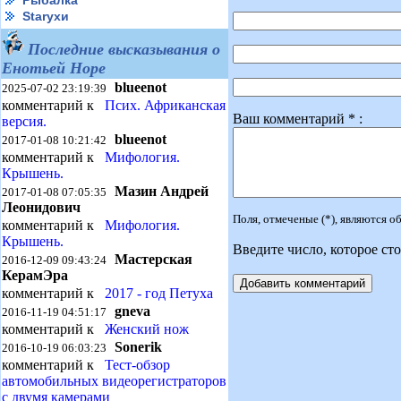
Рыбалка
Starухи
Последние высказывания о
Енотьей Норе
blueenot
2025-07-02 23:19:39
комментарий к
Псих. Африканская
Ваш комментарий * :
версия.
blueenot
2017-01-08 10:21:42
комментарий к
Мифология.
Крышень.
Мазин Андрей
2017-01-08 07:05:35
Леонидович
Поля, отмеченые (*), являются 
комментарий к
Мифология.
Крышень.
Введите число, которое сто
Мастерская
2016-12-09 09:43:24
КерамЭра
комментарий к
2017 - год Петуха
gneva
2016-11-19 04:51:17
комментарий к
Женский нож
Sonerik
2016-10-19 06:03:23
комментарий к
Тест-обзор
автомобильных видеорегистраторов
с двумя камерами