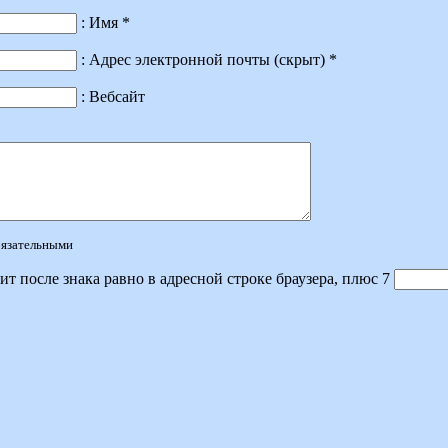
: Имя *
: Адрес электронной почты (скрыт) *
: Вебсайт
обязательными
ит после знака равно в адресной строке браузера, плюс 7