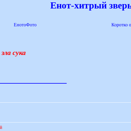
Енот-хитрый зверь
ЕнотоФото
Коротко 
зла сука
ий