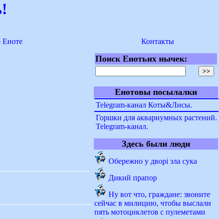
!
о Еноте
Контакты
Поиск Енотьих нычек:
Енотовы посылалки
Telegram-канал Коты&Лисы.
Горшки для аквариумных растений.
Telegram-канал.
Здесь были люди
Обережно у дворі зла сука
Дикий прапор
Ну вот что, граждане: звоните
сейчас в милицию, чтобы выслали
пять мотоциклетов с пулеметами