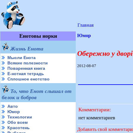
Главная
Енотовы норки
Юмор
Жизнь Енота
Обережно у дворі 
Мысли Енота
Всякие полезности
2012-08-07
Поваренная книга
Е-нотная тетрадь
Сплошное енотство
То, что Енот слышал от
белок и бобров
Авто
Комментарии:
Юмор
Технологии
нет комментариев
Обо всем
Красотень
Добавить свой комментар