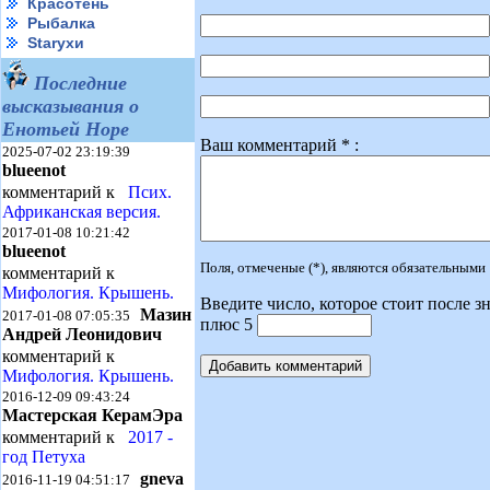
Красотень
Рыбалка
Starухи
Последние
высказывания о
Енотьей Норе
Ваш комментарий * :
2025-07-02 23:19:39
blueenot
комментарий к
Псих.
Африканская версия.
2017-01-08 10:21:42
blueenot
Поля, отмеченые (*), являются обязательными
комментарий к
Мифология. Крышень.
Введите число, которое стоит после зн
Мазин
2017-01-08 07:05:35
плюс 5
Андрей Леонидович
комментарий к
Мифология. Крышень.
2016-12-09 09:43:24
Мастерская КерамЭра
комментарий к
2017 -
год Петуха
gneva
2016-11-19 04:51:17