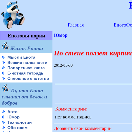
Главная
ЕнотоФо
Енотовы норки
Юмор
Жизнь Енота
По стене ползет кирпич
Мысли Енота
Всякие полезности
2012-05-30
Поваренная книга
Е-нотная тетрадь
Сплошное енотство
То, что Енот
слышал от белок и
бобров
Комментарии:
Авто
нет комментариев
Юмор
Технологии
Обо всем
Добавить свой комментарий