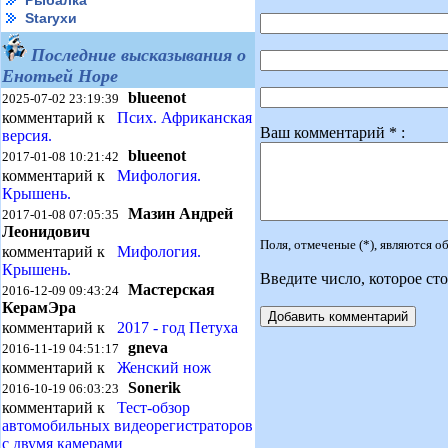
Рыбалка
Starухи
Последние высказывания о
Енотьей Норе
blueenot
2025-07-02 23:19:39
комментарий к
Псих. Африканская
Ваш комментарий * :
версия.
blueenot
2017-01-08 10:21:42
комментарий к
Мифология.
Крышень.
Мазин Андрей
2017-01-08 07:05:35
Леонидович
Поля, отмеченые (*), являются 
комментарий к
Мифология.
Крышень.
Введите число, которое сто
Мастерская
2016-12-09 09:43:24
КерамЭра
комментарий к
2017 - год Петуха
gneva
2016-11-19 04:51:17
комментарий к
Женский нож
Sonerik
2016-10-19 06:03:23
комментарий к
Тест-обзор
автомобильных видеорегистраторов
с двумя камерами