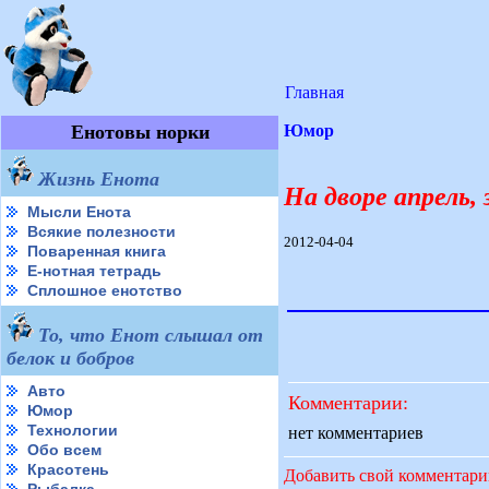
Главная
Енотовы норки
Юмор
Жизнь Енота
На дворе апрель, 
Мысли Енота
Всякие полезности
2012-04-04
Поваренная книга
Е-нотная тетрадь
Сплошное енотство
То, что Енот слышал от
белок и бобров
Авто
Комментарии:
Юмор
Технологии
нет комментариев
Обо всем
Красотень
Добавить свой комментар