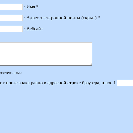
: Имя *
: Адрес электронной почты (скрыт) *
: Вебсайт
обязательными
ит после знака равно в адресной строке браузера, плюс 1