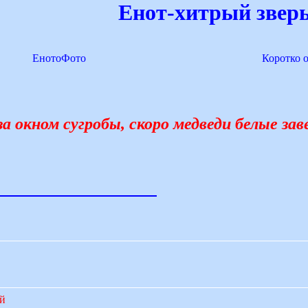
Енот-хитрый зверь
ЕнотоФото
Коротко 
за окном сугробы, скоро медведи белые за
ий