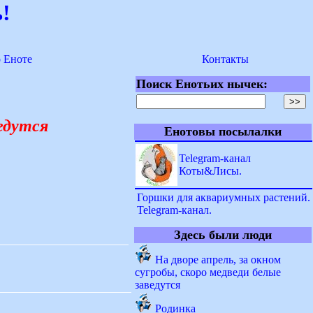
!
о Еноте
Контакты
Поиск Енотьих нычек:
ведутся
Енотовы посылалки
Telegram-канал
Коты&Лисы.
Горшки для аквариумных растений.
Telegram-канал.
Здесь были люди
На дворе апрель, за окном
сугробы, скоро медведи белые
заведутся
Родинка