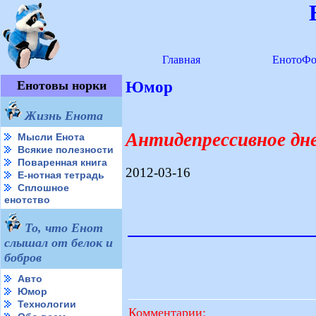
Главная
ЕнотоФо
Енотовы норки
Юмор
Жизнь Енота
Антидепрессивное дн
Мысли Енота
Всякие полезности
Поваренная книга
2012-03-16
Е-нотная тетрадь
Сплошное
енотство
То, что Енот
слышал от белок и
бобров
Авто
Юмор
Технологии
Комментарии: