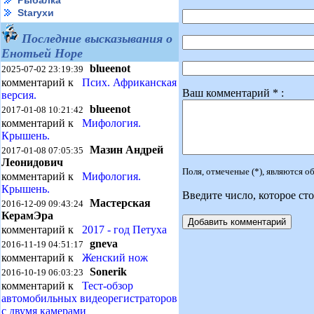
Рыбалка
Starухи
Последние высказывания о
Енотьей Норе
blueenot
2025-07-02 23:19:39
комментарий к
Псих. Африканская
Ваш комментарий * :
версия.
blueenot
2017-01-08 10:21:42
комментарий к
Мифология.
Крышень.
Мазин Андрей
2017-01-08 07:05:35
Леонидович
Поля, отмеченые (*), являются 
комментарий к
Мифология.
Крышень.
Введите число, которое сто
Мастерская
2016-12-09 09:43:24
КерамЭра
комментарий к
2017 - год Петуха
gneva
2016-11-19 04:51:17
комментарий к
Женский нож
Sonerik
2016-10-19 06:03:23
комментарий к
Тест-обзор
автомобильных видеорегистраторов
с двумя камерами