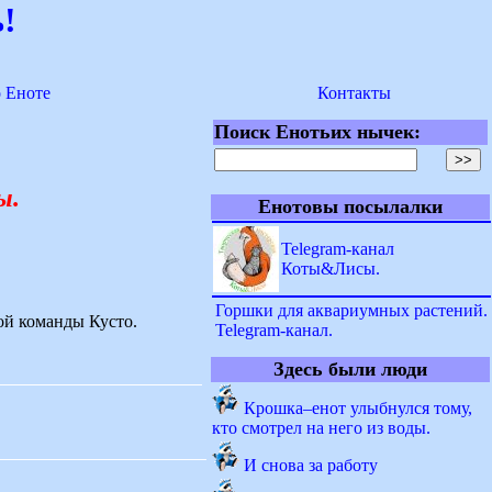
!
о Еноте
Контакты
Поиск Енотьих нычек:
ы.
Енотовы посылалки
Telegram-канал
Коты&Лисы.
Горшки для аквариумных растений.
ной команды Кусто.
Telegram-канал.
Здесь были люди
Крошка–енот улыбнулся тому,
кто смотрел на него из воды.
И снова за работу