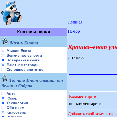
Главная
Енотовы норки
Юмор
Жизнь Енота
Крошка–енот улыб
Мысли Енота
Всякие полезности
2012-02-22
Поваренная книга
Е-нотная тетрадь
Сплошное енотство
То, что Енот слышал от
белок и бобров
Авто
Комментарии:
Юмор
Технологии
нет комментариев
Обо всем
Красотень
Добавить свой комментар