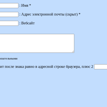
: Имя *
: Адрес электронной почты (скрыт) *
: Вебсайт
обязательными
ит после знака равно в адресной строке браузера, плюс 2