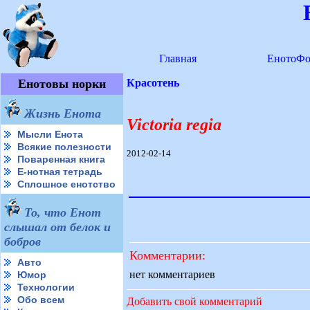
Главная
ЕнотоФо
Енотовы норки
Красотень
Жизнь Енота
Victoria regia
Мысли Енота
Всякие полезности
2012-02-14
Поваренная книга
Е-нотная тетрадь
Сплошное енотство
То, что Енот
слышал от белок и
бобров
Комментарии:
Авто
нет комментариев
Юмор
Технологии
Обо всем
Добавить свой комментарий