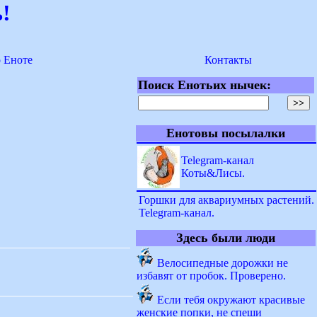
!
о Еноте
Контакты
Поиск Енотьих нычек:
Енотовы посылалки
Telegram-канал
Коты&Лисы.
Горшки для аквариумных растений.
Telegram-канал.
Здесь были люди
Велосипедные дорожки не
избавят от пробок. Проверено.
Если тебя окружают красивые
женские попки, не спеши