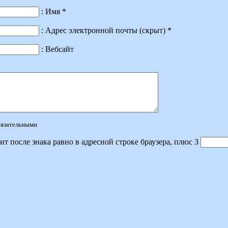
: Имя *
: Адрес электронной почты (скрыт) *
: Вебсайт
обязательными
ит после знака равно в адресной строке браузера, плюс 3