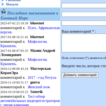
Рыбалка
Starухи
Последние высказывания о
Енотьей Норе
blueenot
2025-07-02 23:19:39
комментарий к
Псих. Африканская
Ваш комментарий * :
версия.
blueenot
2017-01-08 10:21:42
комментарий к
Мифология.
Крышень.
Мазин Андрей
2017-01-08 07:05:35
Леонидович
Поля, отмеченые (*), являются 
комментарий к
Мифология.
Крышень.
Введите число, которое сто
Мастерская
2016-12-09 09:43:24
КерамЭра
комментарий к
2017 - год Петуха
gneva
2016-11-19 04:51:17
комментарий к
Женский нож
Sonerik
2016-10-19 06:03:23
комментарий к
Тест-обзор
автомобильных видеорегистраторов
с двумя камерами