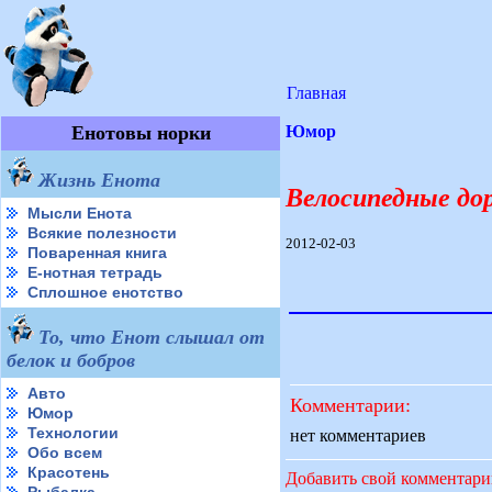
Главная
Енотовы норки
Юмор
Жизнь Енота
Велосипедные дор
Мысли Енота
Всякие полезности
2012-02-03
Поваренная книга
Е-нотная тетрадь
Сплошное енотство
То, что Енот слышал от
белок и бобров
Авто
Комментарии:
Юмор
Технологии
нет комментариев
Обо всем
Красотень
Добавить свой комментар