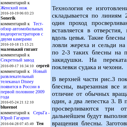
комментарий к
Технология ее изготовлен
Женский нож
2016-10-19 06:03:23
складывается по линиям 2
Sonerik
один проход просверлива
комментарий к
Тест-
обзор автомобильных
вставляется в отверстия,
видеорегистраторов с
вдоль цевья. Такие блесн
двумя камерами
ловли жереха и сельди на
2016-10-18 15:15:21
маленький гигант
по 2-3 таких блесны на п
комментарий к
закидушки. На перекат
Секретный завод
сергей
поклевки судака и чехони.
2016-09-17 16:34:10
комментарий к
Новый
развлекательный
В верхней части рис.3 по
телеканал Disney
блесны, вырезанная все 
появится в России в
первой половине 2009
отличие от обычных вращ
года
один, а два лепестка 3. В
2016-05-24 21:12:10
blueenot
просверливаются три о
комментарий к
СерьГа -
дальнейшем будут выполня
Юрий Гагарин
вращения блесны. Заготов
Тея
2016-04-28 07:45:49