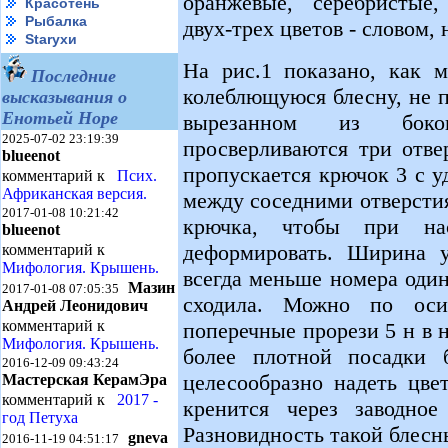
оранжевые, серебристые,
Красотень
Рыбалка
двух-трех цветов - словом,
Starухи
На рис.1 показано, как 
Последние
колеблющуюся блесну, не п
высказывания о
Енотьей Норе
вырезанном из боко
2025-07-02 23:19:39
просверливаются три отве
blueenot
пропускается крючок 3 с 
комментарий к
Псих.
Африканская версия.
между соседними отверсти
2017-01-08 10:21:42
крючка, чтобы при на
blueenot
деформировать. Ширина у
комментарий к
Мифология. Крышень.
всегда меньше номера оди
Мазин
2017-01-08 07:05:35
сходила. Можно по оси 
Андрей Леонидович
комментарий к
поперечные прорези 5 н в 
Мифология. Крышень.
более плотной посадки 
2016-12-09 09:43:24
целесообразно надеть цве
Мастерская КерамЭра
комментарий к
2017 -
кренится через заводное
год Петуха
Разновидность такой блесны
gneva
2016-11-19 04:51:17