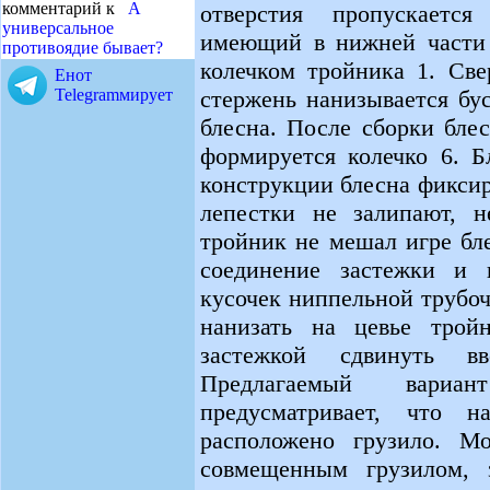
комментарий к
А
отверстия пропускаетс
универсальное
имеющий в нижней части 
противоядие бывает?
колечком тройника 1. Све
Енот
стержень нанизывается бу
Telegramмирует
блесна. После сборки бле
формируется колечко 6. Б
конструкции блесна фиксир
лепестки не залипают, н
тройник не мешал игре бле
соединение застежки и к
кусочек ниппельной трубоч
нанизать на цевье трой
застежкой сдвинуть в
Предлагаемый вариа
предусматривает, что н
расположено грузило. М
совмещенным грузилом, 