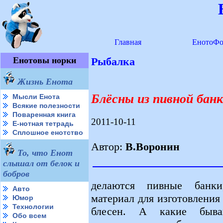
Главная
ЕнотоФо
Енотовы норки
Рыбалка
Жизнь Енота
Блёсны из пивной бан
Мысли Енота
Всякие полезности
Поваренная книга
2011-10-11
Е-нотная тетрадь
Сплошное енотство
Автор:
В.Воронин
То, что Енот
слышал от белок и
бобров
делаются пивные банки
Авто
материал для изготовлени
Юмор
Технологии
блесен. А какие бываю
Обо всем