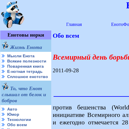
Главная
ЕнотоФо
Енотовы норки
Обо всем
Жизнь Енота
Всемирный день борь
Мысли Енота
Всякие полезности
Поваренная книга
2011-09-28
Е-нотная тетрадь
Сплошное енотство
То, что Енот
слышал от белок и
бобров
против бешенства (Worl
Авто
инициативе Всемирного ал
Юмор
Технологии
и ежегодно отмечается 28
Обо всем