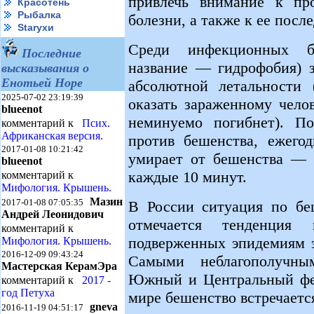
привлечь внимание к про
Красотень
Рыбалка
болезни, а также к ее посл
Starухи
Среди инфекционных бо
Последние
название — гидрофобия) з
высказывания о
Енотьей Норе
абсолютной летальности
2025-07-02 23:19:39
оказать зараженному чело
blueenot
неминуемо погибнет). П
комментарий к
Псих.
Африканская версия.
против бешенства, ежего
2017-01-08 10:21:42
умирает от бешенства — и
blueenot
каждые 10 минут.
комментарий к
Мифология. Крышень.
Мазин
2017-01-08 07:05:35
В России ситуация по беш
Андрей Леонидович
отмечается тенденция
комментарий к
подверженных эпидемиям э
Мифология. Крышень.
2016-12-09 09:43:24
Самыми неблагополучны
Мастерская КерамЭра
Южный и Центральный фед
комментарий к
2017 -
год Петуха
мире бешенство встречается
gneva
2016-11-19 04:51:17