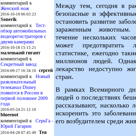
комментарий к
Между тем, сегодня в ра
Женский нож
безопасные и эффективны
2016-10-19 06:03:23
Sonerik
остановить развитие забол
комментарий к
Тест-
зараженным животным. 
обзор автомобильных
течение нескольких часо
видеорегистраторов с
двумя камерами
может предотвратить л
2016-10-18 15:15:21
статистике, ежегодно так
маленький гигант
комментарий к
миллионов людей. Однак
Секретный завод
лекарство недоступно жи
сергей
2016-09-17 16:34:10
стран.
комментарий к
Новый
развлекательный
телеканал Disney
В рамках Всемирного дн
появится в России в
людей о последствиях беш
первой половине 2009
года
рассказывают, насколько 
2016-05-24 21:12:10
искоренить это заболеван
blueenot
его возбудителем среди жи
комментарий к
СерьГа -
Юрий Гагарин
Тея
2016-04-28 07:45:49