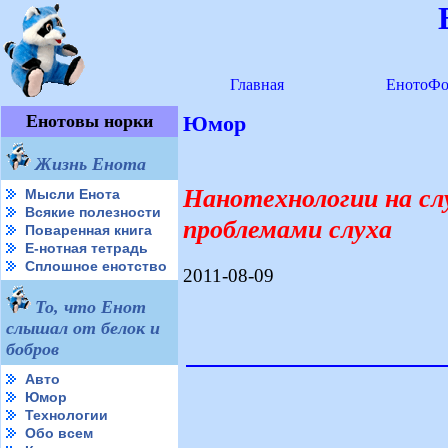
Главная
ЕнотоФо
Енотовы норки
Юмор
Жизнь Енота
Нанотехнологии на сл
Мысли Енота
Всякие полезности
проблемами слуха
Поваренная книга
Е-нотная тетрадь
Сплошное енотство
2011-08-09
То, что Енот
слышал от белок и
бобров
Авто
Юмор
Технологии
Обо всем