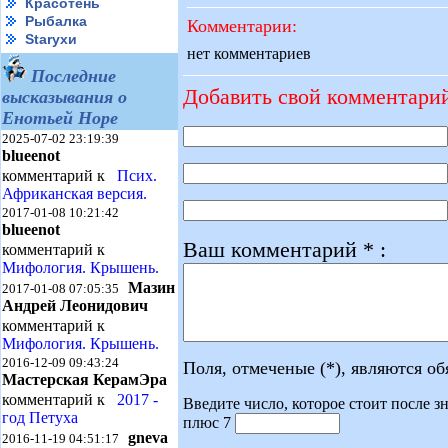
Красотень
Рыбалка
Комментарии:
Starухи
нет комментариев
Последние
Добавить свой комментари
высказывания о
Енотьей Норе
2025-07-02 23:19:39
blueenot
комментарий к
Псих.
Африканская версия.
2017-01-08 10:21:42
blueenot
Ваш комментарий * :
комментарий к
Мифология. Крышень.
Мазин
2017-01-08 07:05:35
Андрей Леонидович
комментарий к
Мифология. Крышень.
2016-12-09 09:43:24
Поля, отмеченые (*), являются о
Мастерская КерамЭра
комментарий к
2017 -
Введите число, которое стоит после зн
год Петуха
плюс 7
gneva
2016-11-19 04:51:17