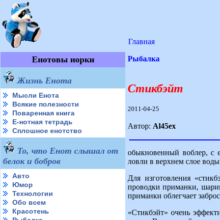
Главная
Енотовы норки
Рыбалка
Жизнь Енота
Стикбэйт
Мысли Енота
Всякие полезности
2011-04-25
Поваренная книга
Е-нотная тетрадь
Автор:
Al45ex
Сплошное енотство
То, что Енот слышал от
обыкновенный воблер, с 
белок и бобров
ловли в верхнем слое воды
Авто
Для изготовления «стикб
Юмор
проводки приманки, шарик
Технологии
приманки облегчает заброс
Обо всем
Красотень
«Стикбэйт» очень эффекти