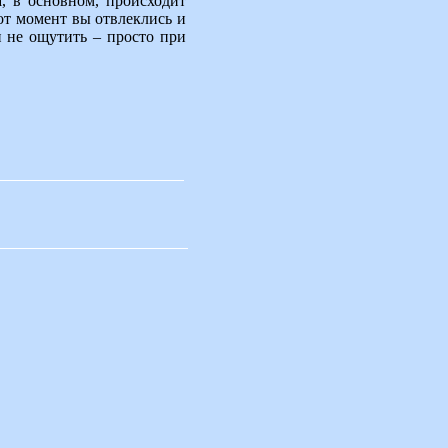
а, в основном, происходит
от момент вы отвлеклись и
и не ощутить – просто при