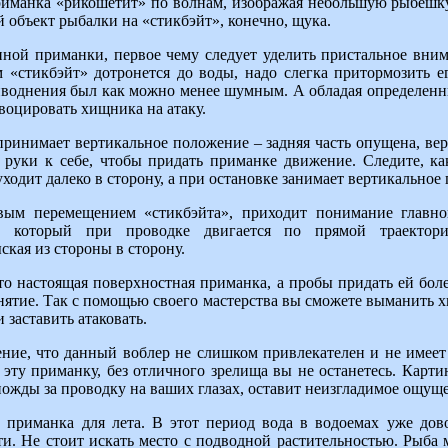
риманка «рикошетит» по волнам, изображая небольшую рыбешку
й объект рыбалки на «стикбэйт», конечно, щука.
ной приманки, первое чему следует уделить пристальное внима
«стикбэйт» дотронется до воды, надо слегка притормозить ег
риводнения был как можно менее шумным. А обладая определен
воцировать хищника на атаку.
принимает вертикальное положение – задняя часть опущена, вер
 руки к себе, чтобы придать приманке движение. Следите, ка
ходит далеко в сторону, а при остановке занимает вертикальное
вым перемещением «стикбэйта», приходит понимание главн
, который при проводке двигается по прямой траектори
ская из стороны в сторону.
то настоящая поверхностная приманка, а пробы придать ей бол
нятие. Так с помощью своего мастерства вы сможете выманить х
 заставить атаковать.
ние, что данный воблер не слишком привлекателен и не имеет
а эту приманку, без отличного зрелища вы не останетесь. Карт
ножды за проводку на ваших глазах, оставит неизгладимое ощущ
 приманка для лета. В этот период вода в водоемах уже дов
ти. Не стоит искать место с подводной растительностью. Рыба 