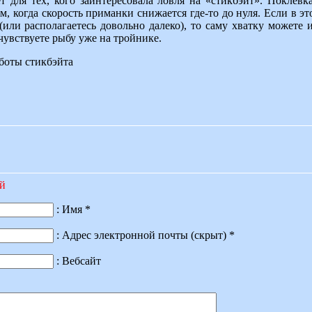
т для тех, кого заинтересовала ловля на «стикбэйт». Поклевк
 когда скорость приманки снижается где-то до нуля. Если в эт
(или располагаетесь довольно далеко), то саму хватку можете 
увствуете рыбу уже на тройнике.
аботы стикбэйта
ий
: Имя *
: Адрес электронной почты (скрыт) *
: Вебсайт