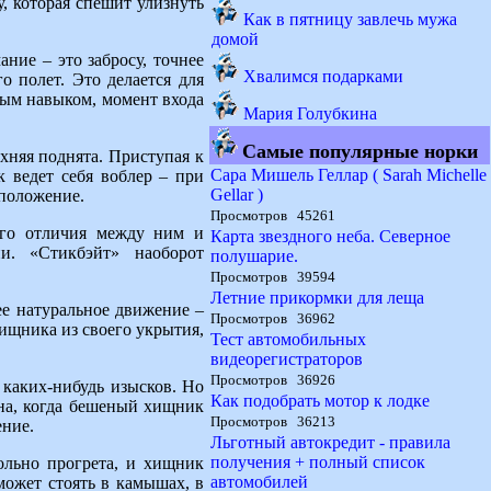
, которая спешит улизнуть
Как в пятницу завлечь мужа
домой
ние – это забросу, точнее
Хвалимся подарками
о полет. Это делается для
ным навыком, момент входа
Мария Голубкина
Самые популярные норки
хняя поднята. Приступая к
Сара Мишель Геллар ( Sarah Michelle
к ведет себя воблер – при
Gellar )
 положение.
Просмотров 45261
ого отличия между ним и
Карта звездного неба. Северное
и. «Стикбэйт» наоборот
полушарие.
Просмотров 39594
Летние прикормки для леща
ее натуральное движение –
Просмотров 36962
ищника из своего укрытия,
Тест автомобильных
видеорегистраторов
Просмотров 36926
 каких-нибудь изысков. Но
Как подобрать мотор к лодке
ина, когда бешеный хищник
Просмотров 36213
ение.
Льготный автокредит - правила
получения + полный список
ольно прогрета, и хищник
автомобилей
может стоять в камышах, в