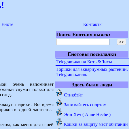
!
о Еноте
Контакты
Поиск Енотьих нычек:
Енотовы посылалки
Telegram-канал Коты&Лисы.
Горшки для аквариумных растений.
Telegram-канал.
ормой очень напоминает
Здесь были люди
иманки служит только для
 след.
Стикбэйт
 кладут шарики. Во время
Занимайтесь спортом
иков в задней части тела
Энн Хеч ( Anne Heche )
Кошки за защиту мест обитаний
егом, как место для своей