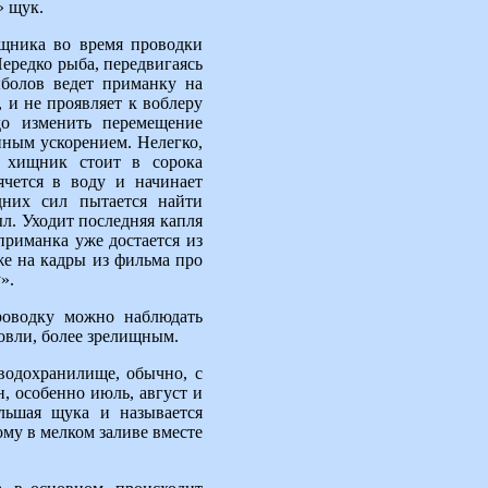
» щук.
ищника во время проводки
ередко рыба, передвигаясь
ыболов ведет приманку на
 и не проявляет к воблеру
до изменить перемещение
пным ускорением. Нелегко,
а хищник стоит в сорока
ячется в воду и начинает
дних сил пытается найти
ыл. Уходит последняя капля
 приманка уже достается из
е на кадры из фильма про
».
роводку можно наблюдать
ловли, более зрелищным.
водохранилище, обычно, с
н, особенно июль, август и
льшая щука и называется
ому в мелком заливе вместе