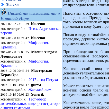
Рыбалка
охоты. В ветреный день п
Starухи
от преследователя. Главны
Последние высказывания о
Приступая к освоению дан
приводнению. Прежде чем 
Енотьей Норе
того, чтобы всплеск от п
blueenot
2025-07-02 23:19:39
приманки в воду будет про
комментарий к
Псих. Африканская
версия.
Попав в воду, «стикбэйт» 
blueenot
2017-01-08 10:21:42
проводке, дерните кистью
комментарий к
Мифология.
подтяжке лески приманка у
Крышень.
При наблюдении за боко
Мазин Андрей
2017-01-08 07:05:35
обыкновенным воблером
Леонидович
перемещается хаотично, ры
комментарий к
Мифология.
Крышень.
Как логический вывод – э
Мастерская
2016-12-09 09:43:24
довольно увлекательное за
КерамЭра
усыпить его бдительность и
комментарий к
2017 - год Петуха
gneva
2016-11-19 04:51:17
Может сложиться впечатле
комментарий к
Женский нож
все-таки, освоив ловлю н
Sonerik
атакует «стикбэйт» не еди
2016-10-19 06:03:23
комментарий к
Тест-обзор
Как отмечалось выше, это
автомобильных видеорегистраторов
держится возле поверхнос
с двумя камерами