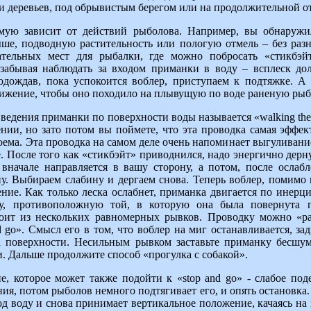
ни деревьев, под обрывистым берегом или на продолжительной о
мую зависит от действий рыболова. Например, вы обнаружи
ше, подводную растительность или пологую отмель – без разн
тельных мест для рыбалки, где можно побросать «стикбэйт
 забывая наблюдать за входом приманки в воду – всплеск до
дождав, пока успокоится воблер, приступаем к подтяжке. А 
вижение, чтобы оно походило на плывущую по воде раненую рыб
ведения приманки по поверхности воды называется «walking the
ении, но зато потом вы поймете, что эта проводка самая эффе
оема. Эта проводка на самом деле очень напоминает выгуливани
. После того как «стикбэйт» приводнился, надо энергично дер
вначале направляется в вашу сторону, а потом, после ослабл
ну. Выбираем слабину и дергаем снова. Теперь воблер, помимо 
ние. Как только леска ослабнет, приманка двигается по инерци
ону, противоположную той, в которую она была повернута 
оит из нескольких равномерных рывков. Проводку можно «раз
 go». Смысл его в том, что воблер на миг останавливается, зад
а поверхности. Несильным рывком заставьте приманку бесшум
. Дальше продолжите способ «прогулка с собакой».
е, которое может также подойти к «stop and go» - слабое под
ния, потом рыболов немного подтягивает его, и опять остановка
од воду и снова принимает вертикальное положение, качаясь на