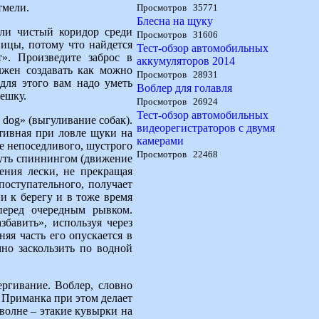
тмели.
Просмотров 35771
Блесна на щуку
ли чистый коридор среди
Просмотров 31606
ицы, потому что найдется
Тест-обзор автомобильных
». Произведите заброс в
аккумуляторов 2014
лжен создавать как можно
Просмотров 28931
для этого вам надо уметь
Воблер для голавля
ешку.
Просмотров 26924
Тест-обзор автомобильных
 dog» (выгуливание собак).
видеорегистраторов с двумя
ктивная при ловле щуки на
камерами
е непоседливого, шустрого
Просмотров 22468
нуть спиннингом (движение
ения лески, не прекращая
поступательного, получает
и к берегу и в тоже время
перед очередным рывком.
бавить», используя через
няя часть его опускается в
но заскользить по водной
ергивание. Воблер, словно
. Приманка при этом делает
 волне – этакие кувырки на