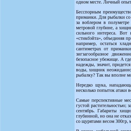
одном месте. Личный опыт
Бесспорным преимущество
приманки. Для рыбалки со
за воблером в полуметре
метровой глубине, а хищни
сильного интереса. Вот
«стикбэйта», объединяя п
например, остаться хла
сантиметрах от приманки
зигзагообразное движени
безопасное убежище. А где
надежды, значит, придется
воды, хищник неожиданно 
рыбалку? Так вы вполне мо
Нередко щука, нападающ
несколько попыток атаки в
Самые перспективные мест
густой растительностью; за
сентябрь. Габариты хищ
глубинной, но она не отка
со щурятами весом 300гр, 