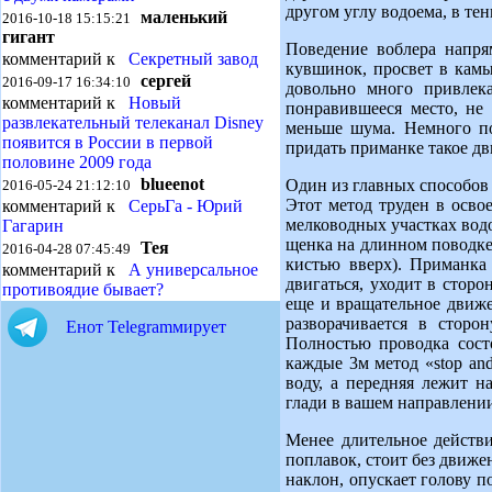
другом углу водоема, в те
маленький
2016-10-18 15:15:21
гигант
Поведение воблера напря
комментарий к
Секретный завод
кувшинок, просвет в камы
сергей
2016-09-17 16:34:10
довольно много привлека
комментарий к
Новый
понравившееся место, не
развлекательный телеканал Disney
меньше шума. Немного по
появится в России в первой
придать приманке такое д
половине 2009 года
blueenot
Один из главных способов 
2016-05-24 21:12:10
Этот метод труден в осво
комментарий к
СерьГа - Юрий
мелководных участках вод
Гагарин
щенка на длинном поводке
Тея
2016-04-28 07:45:49
кистью вверх). Приманка 
комментарий к
А универсальное
двигаться, уходит в сторо
противоядие бывает?
еще и вращательное движе
разворачивается в стор
Енот Telegramмирует
Полностью проводка сост
каждые 3м метод «stop and
воду, а передняя лежит н
глади в вашем направлении
Менее длительное действи
поплавок, стоит без движе
наклон, опускает голову п