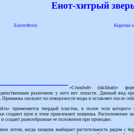
Енот-хитрый зверь
ЕнотоФото
Коротко 
«Стикбэйт (stickbait)» ф
единственным различием: у него нет лопасти. Данный вид пр
. Приманка скользит по поверхности воды и оставляет после себя
эйта» применяется твердый пластик, в полое тело которого
и создают шум и этим привлекают хищника. Расположение шар
 и создает разнообразные ее положения при проводке.
вен летом, когда хищник выбирает растительность рядом с бер