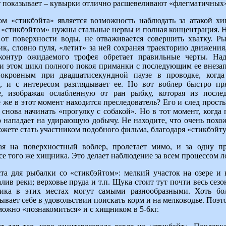
 показывает – кувырки отлично расшевеливают «флегматичных
м «стикбэйта» является возможность наблюдать за атакой х
 «стикбэйтом» нужны стальные нервы и полная концентрация. Н
 от поверхности воды, не отваживается совершить хватку. Р
к, словно пуля, «летит» за ней сохраняя траекторию движения,
 контур ожидаемого трофея обретает правильные черты. На
ри этом цикл полного покоя приманки с последующим ее внеза
днокровным при двадцатисекундной паузе в проводке, когд
, и с интересом разглядывает ее. Но вот воблер быстро пр
е, изображая ослабленную от ран рыбку, которая из после
 же в этот момент находится преследователь? Его и след прост
 снова начинать «прогулку с собакой». Но в тот момент, когда
нападает на удирающую добычу. Не находите, что очень похож
жете стать участником подобного фильма, благодаря «стикбэйту
ая на поверхностный воблер, пролетает мимо, и за одну п
се того же хищника. Это делает наблюдение за всем процессом 
а для рыбалки со «стикбэйтом»: мелкий участок на озере и 
лив реки; верховье пруда и т.п. Щука стоит тут почти весь сезо
ника в этих местах могут самыми разнообразными. Хоть бо
зывает себе в удовольствии поискать корм и на мелководье. Поэт
можно «познакомиться» и с хищником в 5-6кг.