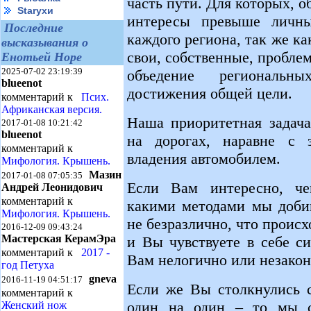
часть пути. Для которых, 
Starухи
интересы превыше личны
Последние
каждого региона, так же ка
высказывания о
свои, собственные, пробле
Енотьей Норе
2025-07-02 23:19:39
объедение региональ
blueenot
достижения общей цели.
комментарий к
Псих.
Африканская версия.
Наша приоритетная задача
2017-01-08 10:21:42
blueenot
на дорогах, наравне с 
комментарий к
владения автомобилем.
Мифология. Крышень.
Мазин
2017-01-08 07:05:35
Если Вам интересно, че
Андрей Леонидович
комментарий к
какими методами мы добив
Мифология. Крышень.
не безразлично, что происх
2016-12-09 09:43:24
Мастерская КерамЭра
и Вы чувствуете в себе с
комментарий к
2017 -
Вам нелогично или незакон
год Петуха
gneva
2016-11-19 04:51:17
Если же Вы столкнулись с
комментарий к
один на один – то мы с
Женский нож