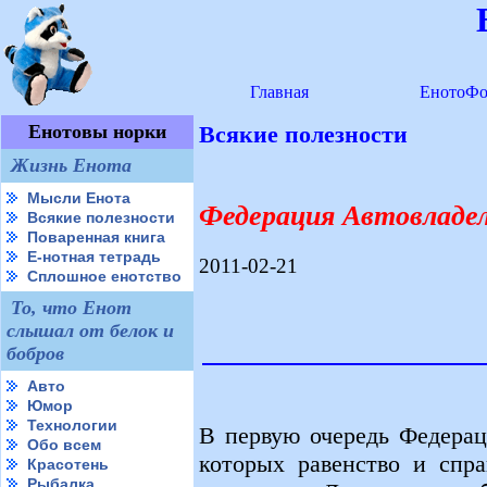
Главная
ЕнотоФо
Енотовы норки
Всякие полезности
Жизнь Енота
Мысли Енота
Федерация Автовладел
Всякие полезности
Поваренная книга
Е-нотная тетрадь
2011-02-21
Сплошное енотство
То, что Енот
слышал от белок и
бобров
Авто
Юмор
Технологии
В первую очередь Федерац
Обо всем
которых равенство и спра
Красотень
Рыбалка