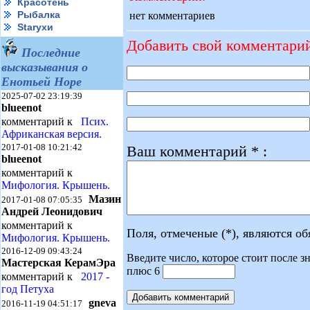
Красотень
Рыбалка
нет комментариев
Starухи
Добавить свой комментари
Последние
высказывания о
Енотьей Норе
2025-07-02 23:19:39
blueenot
комментарий к
Псих.
Африканская версия.
2017-01-08 10:21:42
Ваш комментарий * :
blueenot
комментарий к
Мифология. Крышень.
Мазин
2017-01-08 07:05:35
Андрей Леонидович
комментарий к
Поля, отмеченые (*), являются о
Мифология. Крышень.
2016-12-09 09:43:24
Введите число, которое стоит после зн
Мастерская КерамЭра
плюс 6
комментарий к
2017 -
год Петуха
gneva
2016-11-19 04:51:17