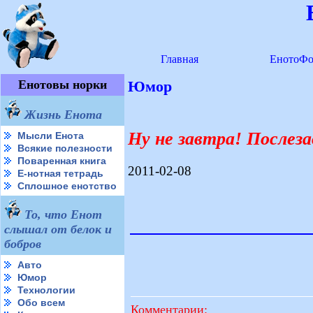
Главная
ЕнотоФо
Енотовы норки
Юмор
Жизнь Енота
Ну не завтра! Послез
Мысли Енота
Всякие полезности
Поваренная книга
2011-02-08
Е-нотная тетрадь
Сплошное енотство
То, что Енот
слышал от белок и
бобров
Авто
Юмор
Технологии
Обо всем
Комментарии: