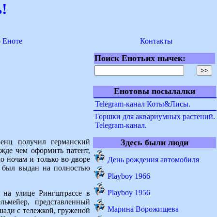
!
о Еноте
Контакты
Поиск Енотьих нычек:
Енотовы посылалки
Telegram-канал Коты&Лисы.
Горшки для аквариумных растений.
Telegram-канал.
Бенц получил германский
Здесь были люди
жде чем оформить патент,
о ночам и только во дворе
День рождения автомобиля
нт был выдан на полностью
Playboy 1966
Playboy 1956
а на улице Рингштрассе в
ьмейер, представленный
Марина Ворожищева
ошади с тележкой, груженой