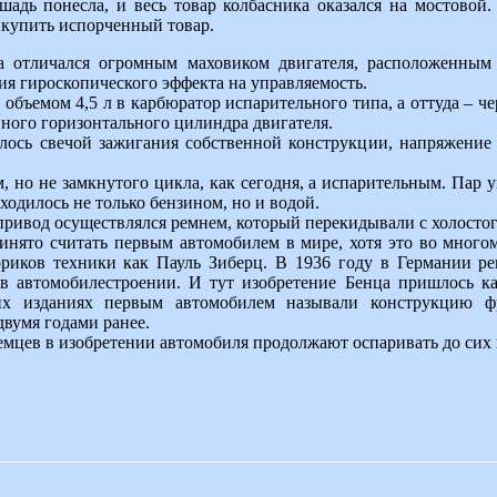
шадь понесла, и весь товар колбасника оказался на мостовой.
купить испорченный товар.
 отличался огромным маховиком двигателя, расположенным 
ия гироскопического эффекта на управляемость.
 объемом 4,5 л в карбюратор испарительного типа, а оттуда – ч
ного горизонтального цилиндра двигателя.
ось свечой зажигания собственной конструкции, напряжение 
но не замкнутого цикла, как сегодня, а испарительным. Пар ух
ходилось не только бензином, но и водой.
привод осуществлялся ремнем, который перекидывали с холостог
ринято считать первым автомобилем в мире, хотя это во много
ориков техники как Пауль Зиберц. В 1936 году в Германии р
 автомобилестроении. И тут изобретение Бенца пришлось как
х изданиях первым автомобилем называли конструкцию фр
вумя годами ранее.
емцев в изобретении автомобиля продолжают оспаривать до сих 