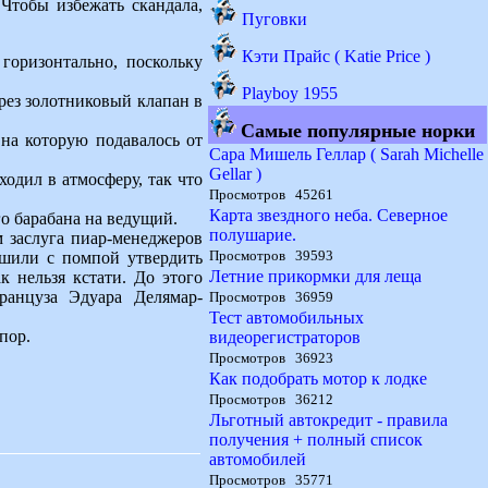
 Чтобы избежать скандала,
Пуговки
Кэти Прайс ( Katie Price )
горизонтально, поскольку
Playboy 1955
ерез золотниковый клапан в
Самые популярные норки
на которую подавалось от
Сара Мишель Геллар ( Sarah Michelle
Gellar )
одил в атмосферу, так что
Просмотров 45261
Карта звездного неба. Северное
о барабана на ведущий.
полушарие.
м заслуга пиар-менеджеров
Просмотров 39593
ешили с помпой утвердить
Летние прикормки для леща
 нельзя кстати. До этого
анцуза Эдуара Делямар-
Просмотров 36959
Тест автомобильных
пор.
видеорегистраторов
Просмотров 36923
Как подобрать мотор к лодке
Просмотров 36212
Льготный автокредит - правила
получения + полный список
автомобилей
Просмотров 35771