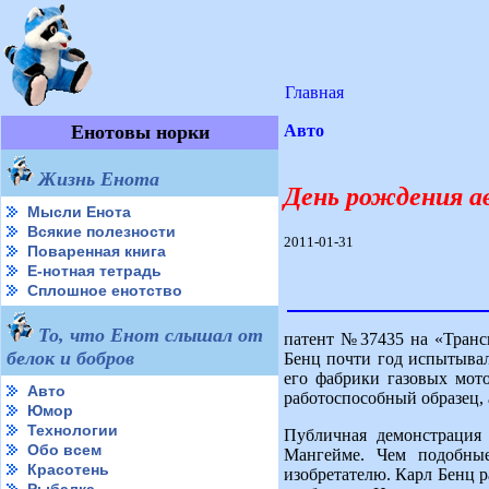
Главная
Енотовы норки
Авто
Жизнь Енота
День рождения а
Мысли Енота
Всякие полезности
2011-01-31
Поваренная книга
Е-нотная тетрадь
Сплошное енотство
То, что Енот слышал от
патент №37435 на «Трансп
белок и бобров
Бенц почти год испытывал
его фабрики газовых мото
Авто
работоспособный образец, а
Юмор
Технологии
Публичная демонстрация 
Обо всем
Мангейме. Чем подобные
Красотень
изобретателю. Карл Бенц р