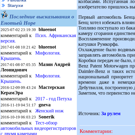
Рыбалка
колбасами. Испуганная ло
Starухи
изобретателю пришлось вы
Последние высказывания о
Первый автомобиль Бенца
Бенц хотел избежать влиян
Енотьей Норе
Топливо поступало из бака
blueenot
2025-07-02 23:19:39
камеру сгорания единствен
комментарий к
Псих. Африканская
Воспламенение производил
версия.
катушки Румкорфа.
blueenot
2017-01-08 10:21:42
Охлаждение было водяным, 
комментарий к
Мифология.
заправлять автомобиль при
Крышень.
Коробки передач не было, 
Мазин Андрей
2017-01-08 07:05:35
Benz Patent Motorwagen п
Леонидович
Daimler-Benz и таких ист
комментарий к
Мифология.
национальный приоритет в
Крышень.
времени даже в немецки
Мастерская
Дебутвилля, построенную д
2016-12-09 09:43:24
КерамЭра
Заметим, что первенство н
комментарий к
2017 - год Петуха
gneva
2016-11-19 04:51:17
комментарий к
Женский нож
Источник:
За рулем
Sonerik
2016-10-19 06:03:23
комментарий к
Тест-обзор
автомобильных видеорегистраторов
Комментарии:
с двумя камерами