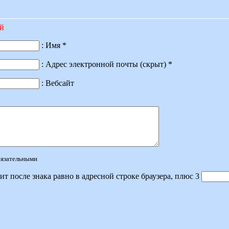
ий
: Имя *
: Адрес электронной почты (скрыт) *
: Вебсайт
обязательными
ит после знака равно в адресной строке браузера, плюс 3