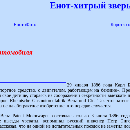
Енот-хитрый зверь
ЕнотоФото
Коротко 
втомобиля
29 января 1886 года Карл 
ортное средство, с двигателем, работающем на бензине». Пре
 свое детище, стараясь из соображений секретности выезжать п
ров Rheinische Gasmotorenfabrik Benz und Cie. Так что пате
 не на абстрактное изобретение, что нередко случается.
Benz Patent Motorwagen состоялась только 3 июля 1886 год
 выезды чреваты, вспоминал русский инженер Петр Энгел
ассказал, что на одной из испытательных поездок не заметил л