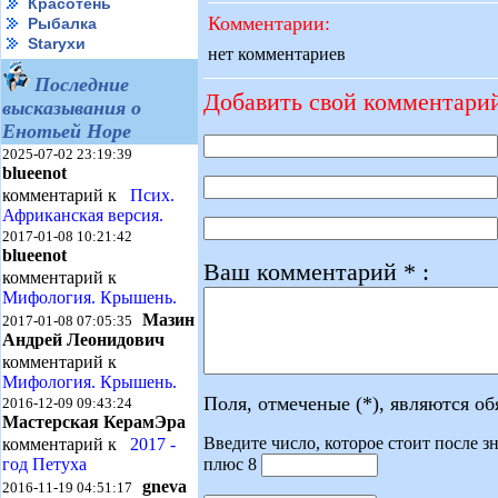
Красотень
Комментарии:
Рыбалка
Starухи
нет комментариев
Последние
Добавить свой комментари
высказывания о
Енотьей Норе
2025-07-02 23:19:39
blueenot
комментарий к
Псих.
Африканская версия.
2017-01-08 10:21:42
blueenot
Ваш комментарий * :
комментарий к
Мифология. Крышень.
Мазин
2017-01-08 07:05:35
Андрей Леонидович
комментарий к
Мифология. Крышень.
Поля, отмеченые (*), являются о
2016-12-09 09:43:24
Мастерская КерамЭра
Введите число, которое стоит после зн
комментарий к
2017 -
плюс 8
год Петуха
gneva
2016-11-19 04:51:17