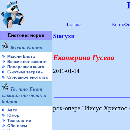
Главная
ЕнотоФо
Енотовы норки
Starухи
Жизнь Енота
Екатерина Гусева
Мысли Енота
Всякие полезности
Поваренная книга
2011-01-14
Е-нотная тетрадь
Сплошное енотство
То, что Енот
слышал от белок и
бобров
рок-опере "Иисус Христос 
Авто
Юмор
Технологии
Обо всем