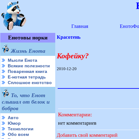
Главная
ЕнотоФо
Енотовы норки
Красотень
Жизнь Енота
Кофейку?
Мысли Енота
Всякие полезности
2010-12-20
Поваренная книга
Е-нотная тетрадь
Сплошное енотство
То, что Енот
слышал от белок и
бобров
Комментарии:
Авто
нет комментариев
Юмор
Технологии
Обо всем
Добавить свой комментарий