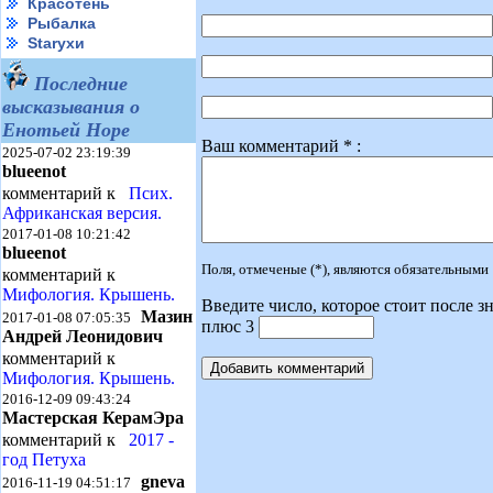
Красотень
Рыбалка
Starухи
Последние
высказывания о
Енотьей Норе
Ваш комментарий * :
2025-07-02 23:19:39
blueenot
комментарий к
Псих.
Африканская версия.
2017-01-08 10:21:42
blueenot
Поля, отмеченые (*), являются обязательными
комментарий к
Мифология. Крышень.
Введите число, которое стоит после зн
Мазин
2017-01-08 07:05:35
плюс 3
Андрей Леонидович
комментарий к
Мифология. Крышень.
2016-12-09 09:43:24
Мастерская КерамЭра
комментарий к
2017 -
год Петуха
gneva
2016-11-19 04:51:17