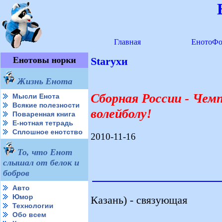
Главная
ЕнотоФо
Енотовы норки
Starухи
Жизнь Енота
Сборная России - Чем
Мысли Енота
Всякие полезности
волейболу!
Поваренная книга
Е-нотная тетрадь
Сплошное енотство
2010-11-16
То, что Енот
слышал от белок и
бобров
Авто
Юмор
Казань) - связующая
Технологии
Обо всем