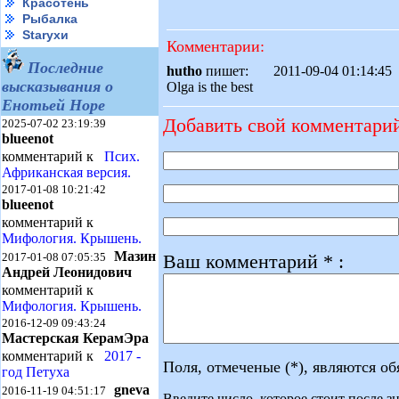
Красотень
Рыбалка
Starухи
Комментарии:
Последние
hutho
пишет: 2011-09-04 01:14:
высказывания о
Olga is the best
Енотьей Норе
Добавить свой комментари
2025-07-02 23:19:39
blueenot
комментарий к
Псих.
Африканская версия.
2017-01-08 10:21:42
blueenot
комментарий к
Мифология. Крышень.
Мазин
Ваш комментарий * :
2017-01-08 07:05:35
Андрей Леонидович
комментарий к
Мифология. Крышень.
2016-12-09 09:43:24
Мастерская КерамЭра
комментарий к
2017 -
Поля, отмеченые (*), являются о
год Петуха
gneva
2016-11-19 04:51:17
Введите число, которое стоит после зн