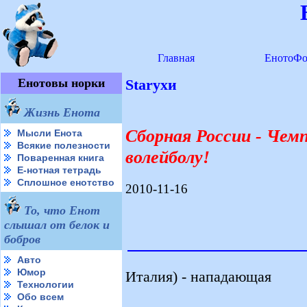
Главная
ЕнотоФо
Енотовы норки
Starухи
Жизнь Енота
Сборная России - Чем
Мысли Енота
Всякие полезности
волейболу!
Поваренная книга
Е-нотная тетрадь
Сплошное енотство
2010-11-16
То, что Енот
слышал от белок и
бобров
Авто
Юмор
Италия) - нападающая
Технологии
Обо всем