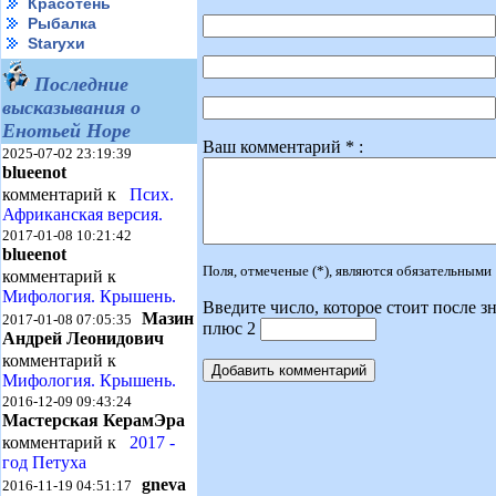
Красотень
Рыбалка
Starухи
Последние
высказывания о
Енотьей Норе
Ваш комментарий * :
2025-07-02 23:19:39
blueenot
комментарий к
Псих.
Африканская версия.
2017-01-08 10:21:42
blueenot
Поля, отмеченые (*), являются обязательными
комментарий к
Мифология. Крышень.
Введите число, которое стоит после зн
Мазин
2017-01-08 07:05:35
плюс 2
Андрей Леонидович
комментарий к
Мифология. Крышень.
2016-12-09 09:43:24
Мастерская КерамЭра
комментарий к
2017 -
год Петуха
gneva
2016-11-19 04:51:17