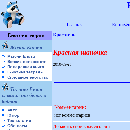
Главная
ЕнотоФо
Енотовы норки
Красотень
Жизнь Енота
Красная шапочка
Мысли Енота
Всякие полезности
2010-09-28
Поваренная книга
Е-нотная тетрадь
Сплошное енотство
То, что Енот
слышал от белок и
бобров
Комментарии:
Авто
нет комментариев
Юмор
Технологии
Обо всем
Добавить свой комментарий