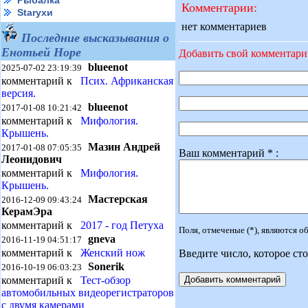
Рыбалка
Комментарии:
Starухи
нет комментариев
Последние высказывания о
Енотьей Норе
Добавить свой комментар
blueenot
2025-07-02 23:19:39
комментарий к
Псих. Африканская
версия.
blueenot
2017-01-08 10:21:42
комментарий к
Мифология.
Крышень.
Мазин Андрей
2017-01-08 07:05:35
Ваш комментарий * :
Леонидович
комментарий к
Мифология.
Крышень.
Мастерская
2016-12-09 09:43:24
КерамЭра
комментарий к
2017 - год Петуха
Поля, отмеченые (*), являются 
gneva
2016-11-19 04:51:17
комментарий к
Женский нож
Введите число, которое сто
Sonerik
2016-10-19 06:03:23
комментарий к
Тест-обзор
автомобильных видеорегистраторов
с двумя камерами