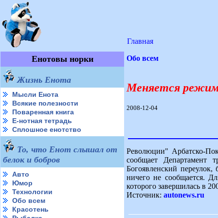
Главная
Енотовы норки
Обо всем
Жизнь Енота
Меняется режим
Мысли Енота
Всякие полезности
2008-12-04
Поваренная книга
Е-нотная тетрадь
Сплошное енотство
То, что Енот слышал от
Революции" Арбатско-Пок
белок и бобров
сообщает Департамент 
Богоявленский переулок, 
Авто
ничего не сообщается. Дл
Юмор
которого завершилась в 200
Технологии
Источник:
autonews.ru
Обо всем
Красотень