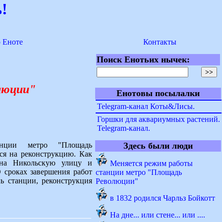
!
о Еноте
Контакты
Поиск Енотьих нычек:
люции"
Енотовы посылалки
Telegram-канал Коты&Лисы.
Горшки для аквариумных растений.
Telegram-канал.
анции метро "Площадь
Здесь были люди
ся на реконструкцию. Как
 на Никольскую улицу и
Меняется режим работы
О сроках завершения работ
станции метро "Площадь
ь станции, реконструкция
Революции"
в 1832 родился Чарльз Бойкотт
На дне... или стене... или ....