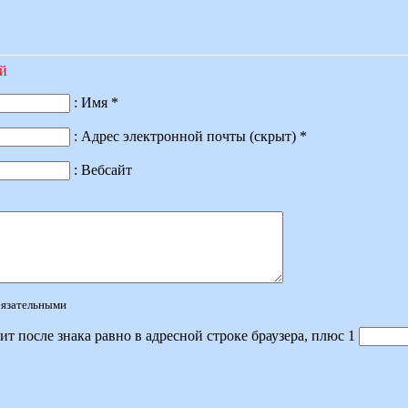
ий
: Имя *
: Адрес электронной почты (скрыт) *
: Вебсайт
обязательными
ит после знака равно в адресной строке браузера, плюс 1