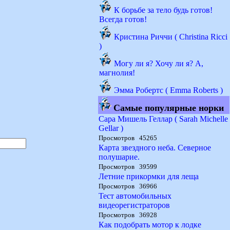
К борьбе за тело будь готов!
Всегда готов!
Кристина Риччи ( Christina Ricci
)
Могу ли я? Хочу ли я? А,
магнолия!
Эмма Робертс ( Emma Roberts )
Самые популярные норки
Сара Мишель Геллар ( Sarah Michelle
Gellar )
Просмотров 45265
Карта звездного неба. Северное
полушарие.
Просмотров 39599
Летние прикормки для леща
Просмотров 36966
Тест автомобильных
видеорегистраторов
Просмотров 36928
Как подобрать мотор к лодке