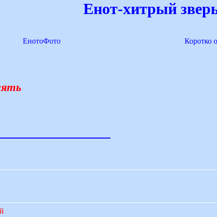
Енот-хитрый зверь
ЕнотоФото
Коротко 
сять
ий