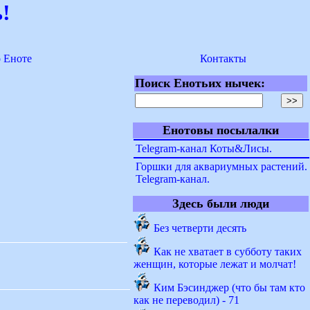
!
о Еноте
Контакты
Поиск Енотьих нычек:
Енотовы посылалки
Telegram-канал Коты&Лисы.
Горшки для аквариумных растений.
Telegram-канал.
Здесь были люди
Без четверти десять
Как не хватает в субботу таких
женщин, которые лежат и молчат!
Ким Бэсинджер (что бы там кто
как не переводил) - 71