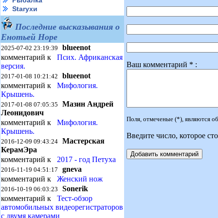
Рыбалка
Starухи
Последние высказывания о
Енотьей Норе
blueenot
2025-07-02 23:19:39
комментарий к
Псих. Африканская
Ваш комментарий * :
версия.
blueenot
2017-01-08 10:21:42
комментарий к
Мифология.
Крышень.
Мазин Андрей
2017-01-08 07:05:35
Леонидович
Поля, отмеченые (*), являются 
комментарий к
Мифология.
Крышень.
Введите число, которое сто
Мастерская
2016-12-09 09:43:24
КерамЭра
комментарий к
2017 - год Петуха
gneva
2016-11-19 04:51:17
комментарий к
Женский нож
Sonerik
2016-10-19 06:03:23
комментарий к
Тест-обзор
автомобильных видеорегистраторов
с двумя камерами