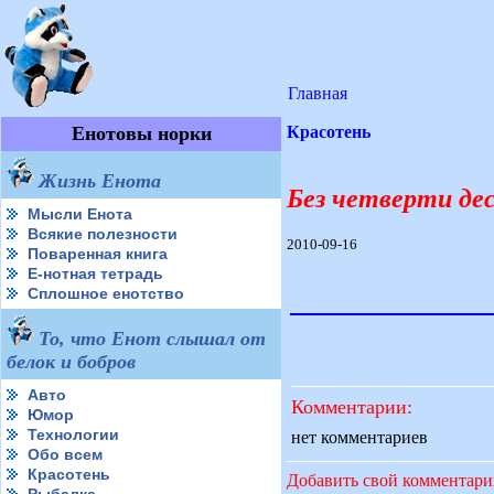
Главная
Енотовы норки
Красотень
Жизнь Енота
Без четверти де
Мысли Енота
Всякие полезности
2010-09-16
Поваренная книга
Е-нотная тетрадь
Сплошное енотство
То, что Енот слышал от
белок и бобров
Авто
Комментарии:
Юмор
Технологии
нет комментариев
Обо всем
Красотень
Добавить свой комментар