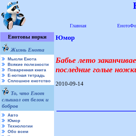
Главная
ЕнотоФо
Енотовы норки
Юмор
Жизнь Енота
Бабье лето заканчива
Мысли Енота
Всякие полезности
последние голые ножк
Поваренная книга
Е-нотная тетрадь
Сплошное енотство
2010-09-14
То, что Енот
слышал от белок и
бобров
Авто
Юмор
Технологии
Обо всем