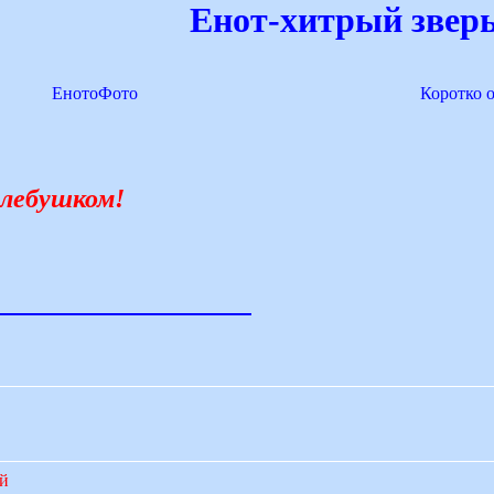
Енот-хитрый зверь
ЕнотоФото
Коротко 
 хлебушком!
ий