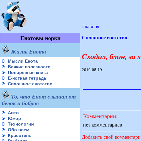
Главная
Енотовы норки
Сплошное енотство
Жизнь Енота
Сходил, блин, за
Мысли Енота
Всякие полезности
2010-08-19
Поваренная книга
Е-нотная тетрадь
Сплошное енотство
То, что Енот слышал от
белок и бобров
Авто
Комментарии:
Юмор
Технологии
нет комментариев
Обо всем
Красотень
Добавить свой комментар