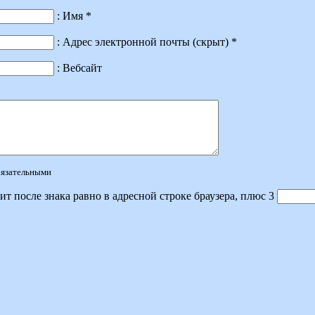
: Имя *
: Адрес электронной почты (скрыт) *
: Вебсайт
обязательными
ит после знака равно в адресной строке браузера, плюс 3