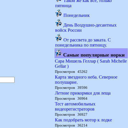
Такой же как все, только
пятница
Понедельник
День Воздушно-десантных
войск России
От рассвета до заката. С
понедельника по пятницу.
Самые популярные норки
Сара Мишель Геллар ( Sarah Michelle
Gellar )
Просмотров 45262
Карта звездного неба. Северное
полушарие.
Просмотров 39596
Летние прикормки для леща
Просмотров 36964
Тест автомобильных
видеорегистраторов
Просмотров 36927
Как подобрать мотор к лодке
Просмотров 36214