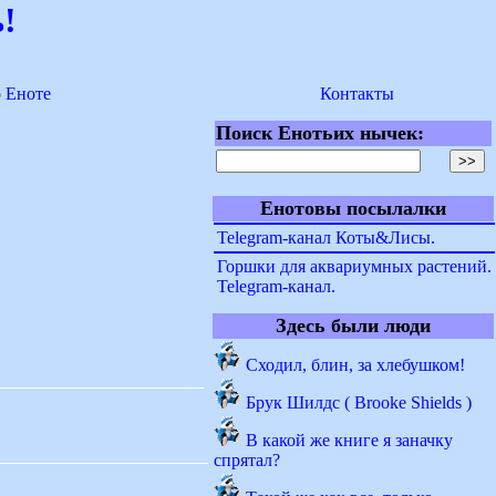
!
о Еноте
Контакты
Поиск Енотьих нычек:
Енотовы посылалки
Telegram-канал Коты&Лисы.
Горшки для аквариумных растений.
Telegram-канал.
Здесь были люди
Сходил, блин, за хлебушком!
Брук Шилдс ( Brooke Shields )
В какой же книге я заначку
спрятал?