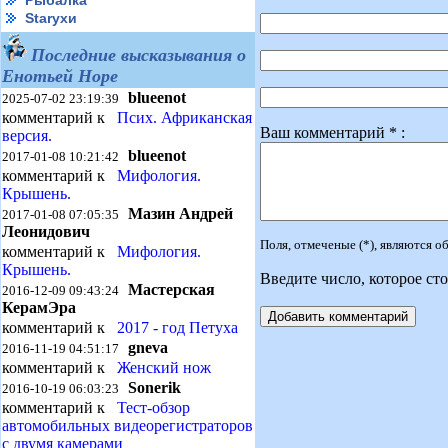
Рыбалка
Starухи
Последние высказывания о
Енотьей Норе
blueenot
2025-07-02 23:19:39
комментарий к
Псих. Африканская
Ваш комментарий * :
версия.
blueenot
2017-01-08 10:21:42
комментарий к
Мифология.
Крышень.
Мазин Андрей
2017-01-08 07:05:35
Леонидович
Поля, отмеченые (*), являются 
комментарий к
Мифология.
Крышень.
Введите число, которое сто
Мастерская
2016-12-09 09:43:24
КерамЭра
комментарий к
2017 - год Петуха
gneva
2016-11-19 04:51:17
комментарий к
Женский нож
Sonerik
2016-10-19 06:03:23
комментарий к
Тест-обзор
автомобильных видеорегистраторов
с двумя камерами