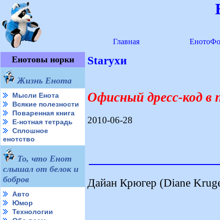
Главная
ЕнотоФо
Енотовы норки
Starухи
Жизнь Енота
Офисный дресс-код в 
Мысли Енота
Всякие полезности
Поваренная книга
2010-06-28
Е-нотная тетрадь
Сплошное
енотство
То, что Енот
слышал от белок и
бобров
Дайан Крюгер (Diane Kruge
Авто
Юмор
Технологии