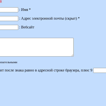
ий
: Имя *
: Адрес электронной почты (скрыт) *
: Вебсайт
обязательными
ит после знака равно в адресной строке браузера, плюс 9