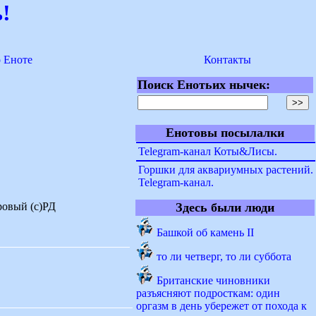
!
о Еноте
Контакты
Поиск Енотьих нычек:
Енотовы посылалки
Telegram-канал Коты&Лисы.
Горшки для аквариумных растений.
Telegram-канал.
ровый (с)РД
Здесь были люди
Башкой об камень II
то ли четверг, то ли суббота
Британские чиновники
разъясняют подросткам: один
оргазм в день убережет от похода к