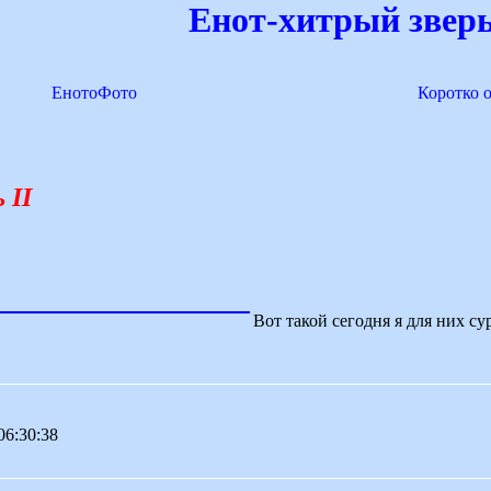
Енот-хитрый зверь
ЕнотоФото
Коротко 
 II
Вот такой сегодня я для них су
 06:30:38