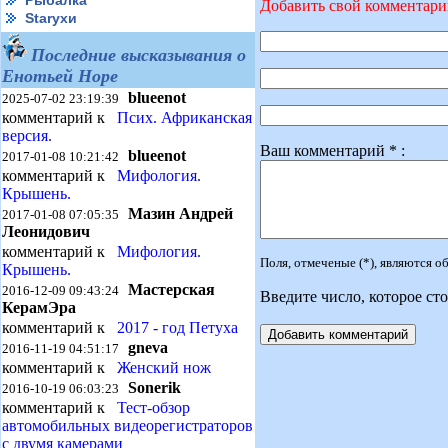
Рыбалка
Добавить свой комментар
Starухи
Последние высказывания о
Енотьей Норе
blueenot
2025-07-02 23:19:39
комментарий к
Псих. Африканская
версия.
Ваш комментарий * :
blueenot
2017-01-08 10:21:42
комментарий к
Мифология.
Крышень.
Мазин Андрей
2017-01-08 07:05:35
Леонидович
комментарий к
Мифология.
Поля, отмеченые (*), являются 
Крышень.
Мастерская
2016-12-09 09:43:24
Введите число, которое сто
КерамЭра
комментарий к
2017 - год Петуха
gneva
2016-11-19 04:51:17
комментарий к
Женский нож
Sonerik
2016-10-19 06:03:23
комментарий к
Тест-обзор
автомобильных видеорегистраторов
с двумя камерами