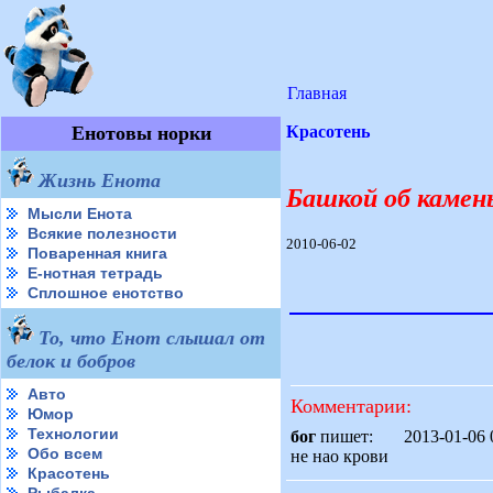
Главная
Енотовы норки
Красотень
Жизнь Енота
Башкой об камень
Мысли Енота
Всякие полезности
2010-06-02
Поваренная книга
Е-нотная тетрадь
Сплошное енотство
То, что Енот слышал от
белок и бобров
Авто
Комментарии:
Юмор
Технологии
бог
пишет: 2013-01-06
Обо всем
не нао крови
Красотень