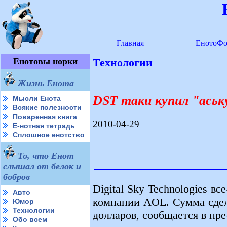
Главная
ЕнотоФо
Енотовы норки
Технологии
Жизнь Енота
DST таки купил "аськ
Мысли Енота
Всякие полезности
Поваренная книга
2010-04-29
Е-нотная тетрадь
Сплошное енотство
То, что Енот
слышал от белок и
бобров
Digital Sky Technologies в
Авто
компании AOL. Сумма сдел
Юмор
Технологии
долларов, сообщается в пре
Обо всем