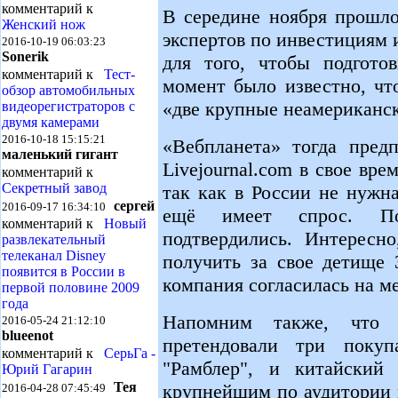
комментарий к
В середине ноября прошло
Женский нож
экспертов по инвестициям и
2016-10-19 06:03:23
Sonerik
для того, чтобы подгото
комментарий к
Тест-
момент было известно, чт
обзор автомобильных
«две крупные неамериканс
видеорегистраторов с
двумя камерами
2016-10-18 15:15:21
«Вебпланета» тогда предп
маленький гигант
Livejournal.com в свое вр
комментарий к
Секретный завод
так как в России не нужн
сергей
2016-09-17 16:34:10
ещё имеет спрос. По
комментарий к
Новый
подтвердились. Интересн
развлекательный
телеканал Disney
получить за свое детище 
появится в России в
компания согласилась на м
первой половине 2009
года
Напомним также, что
2016-05-24 21:12:10
blueenot
претендовали три поку
комментарий к
СерьГа -
"Рамблер", и китайский 
Юрий Гагарин
Тея
крупнейшим по аудитории 
2016-04-28 07:45:49