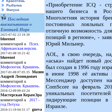
Красотень
«Приобретение ICQ - стр
Рыбалка
Starухи
нашего бизнеса в Рос
Многолетняя история бре
Последние
постоянных лояльных по
высказывания о
Енотьей Норе
отличную возможность для
2025-07-02 23:19:39
позиций в регионе», - за
blueenot
Юрий Мильнер.
комментарий к
Псих.
Африканская версия.
AOL, в свою очередь, на
2017-01-08 10:21:42
blueenot
«аська» найдет новый до
комментарий к
был создан в 1996 году изр
Мифология. Крышень.
Мазин
2017-01-08 07:05:35
в июне 1998 её активы 
Андрей Леонидович
Мессенджер доступен н
комментарий к
ComScore на февраль 201
Мифология. Крышень.
2016-12-09 09:43:24
уникальных посетител
Мастерская КерамЭра
лидирующие позиции в 
комментарий к
2017 -
год Петуха
Израиле.
gneva
2016-11-19 04:51:17