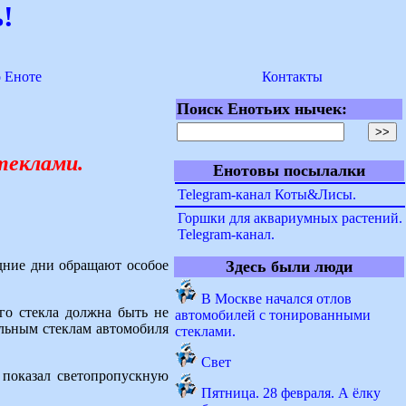
!
о Еноте
Контакты
Поиск Енотьих нычек:
теклами.
Енотовы посылалки
Telegram-канал Коты&Лисы.
Горшки для аквариумных растений.
Telegram-канал.
дние дни обращают особое
Здесь были люди
В Москве начался отлов
го стекла должна быть не
автомобилей с тонированными
альным стеклам автомобиля
стеклами.
Свет
 показал светопропускную
Пятница. 28 февраля. А ёлку