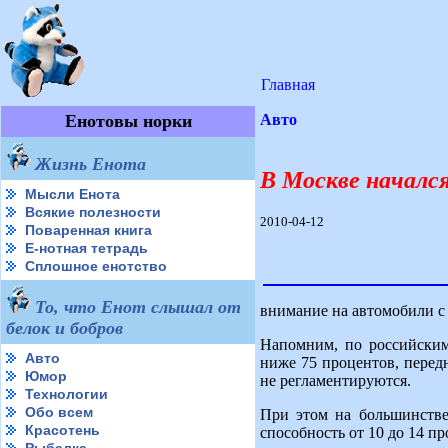
Главная
Енотовы норки
Авто
Жизнь Енота
В Москве началс
Мысли Енота
Всякие полезности
2010-04-12
Поваренная книга
Е-нотная тетрадь
Сплошное енотство
То, что Енот слышал от
внимание на автомобили с
белок и бобров
Напомним, по российским
Авто
ниже 75 процентов, перед
Юмор
не регламентируются.
Технологии
Обо всем
При этом на большинстве
Красотень
способность от 10 до 14 пр