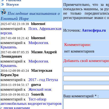
Рыбалка
Примечательно, что за в
Starухи
попадались машины, за ру
Последние высказывания о
не только передвигали
регистрационные знаки с о
Енотьей Норе
blueenot
2025-07-02 23:19:39
комментарий к
Псих. Африканская
Источник:
Автосфера.ru
версия.
blueenot
2017-01-08 10:21:42
комментарий к
Мифология.
Комментарии:
Крышень.
нет комментариев
Мазин Андрей
2017-01-08 07:05:35
Леонидович
Добавить свой комментар
комментарий к
Мифология.
Крышень.
Мастерская
2016-12-09 09:43:24
КерамЭра
комментарий к
2017 - год Петуха
gneva
2016-11-19 04:51:17
комментарий к
Женский нож
Sonerik
2016-10-19 06:03:23
Ваш комментарий * :
комментарий к
Тест-обзор
автомобильных видеорегистраторов
с двумя камерами