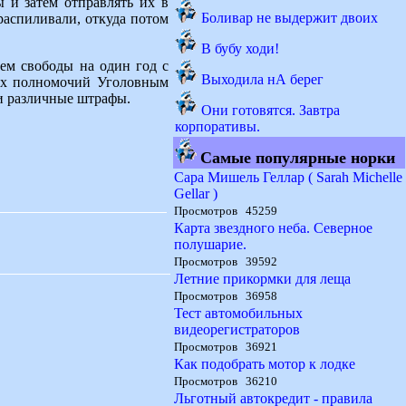
 и затем отправлять их в
Боливар не выдержит двоих
распиливали, откуда потом
В бубу ходи!
ем свободы на один год с
Выходила нА берег
ных полномочий Уголовным
и различные штрафы.
Они готовятся. Завтра
корпоративы.
Самые популярные норки
Сара Мишель Геллар ( Sarah Michelle
Gellar )
Просмотров 45259
Карта звездного неба. Северное
полушарие.
Просмотров 39592
Летние прикормки для леща
Просмотров 36958
Тест автомобильных
видеорегистраторов
Просмотров 36921
Как подобрать мотор к лодке
Просмотров 36210
Льготный автокредит - правила