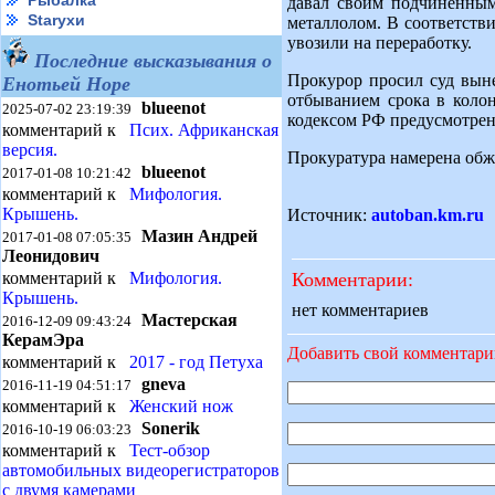
Рыбалка
давал своим подчиненным
Starухи
металлолом. В соответств
увозили на переработку.
Последние высказывания о
Прокурор просил суд вын
Енотьей Норе
отбыванием срока в коло
blueenot
2025-07-02 23:19:39
кодексом РФ предусмотрен
комментарий к
Псих. Африканская
версия.
Прокуратура намерена обж
blueenot
2017-01-08 10:21:42
комментарий к
Мифология.
Крышень.
Источник:
autoban.km.ru
Мазин Андрей
2017-01-08 07:05:35
Леонидович
Комментарии:
комментарий к
Мифология.
Крышень.
нет комментариев
Мастерская
2016-12-09 09:43:24
КерамЭра
Добавить свой комментар
комментарий к
2017 - год Петуха
gneva
2016-11-19 04:51:17
комментарий к
Женский нож
Sonerik
2016-10-19 06:03:23
комментарий к
Тест-обзор
автомобильных видеорегистраторов
с двумя камерами