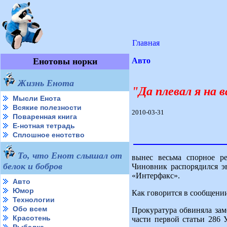
Главная
Енотовы норки
Авто
Жизнь Енота
"Да плевал я на 
Мысли Енота
Всякие полезности
2010-03-31
Поваренная книга
Е-нотная тетрадь
Сплошное енотство
То, что Енот слышал от
вынес весьма спорное р
белок и бобров
Чиновник распорядился эв
«Интерфакс».
Авто
Юмор
Как говорится в сообщении
Технологии
Обо всем
Прокуратура обвиняла за
Красотень
части первой статьи 286 