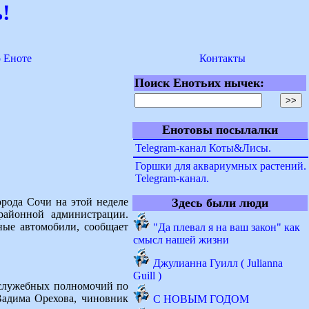
!
о Еноте
Контакты
Поиск Енотьих нычек:
Енотовы посылалки
Telegram-канал Коты&Лисы.
Горшки для аквариумных растений.
Telegram-канал.
рода Сочи на этой неделе
Здесь были люди
районной администрации.
ные автомобили, сообщает
"Да плевал я на ваш закон" как
смысл нашей жизни
Джулианна Гуилл ( Julianna
Guill )
 служебных полномочий по
Вадима Орехова, чиновник
С НОВЫМ ГОДОМ