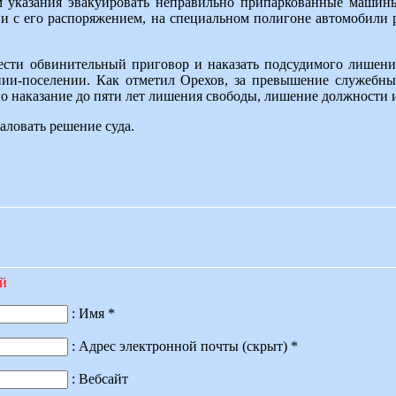
 указания эвакуировать неправильно припаркованные машины
ии с его распоряжением, на специальном полигоне автомобили 
ести обвинительный приговор и наказать подсудимого лишени
нии-поселении. Как отметил Орехов, за превышение служеб
о наказание до пяти лет лишения свободы, лишение должности 
аловать решение суда.
ий
: Имя *
: Адрес электронной почты (скрыт) *
: Вебсайт