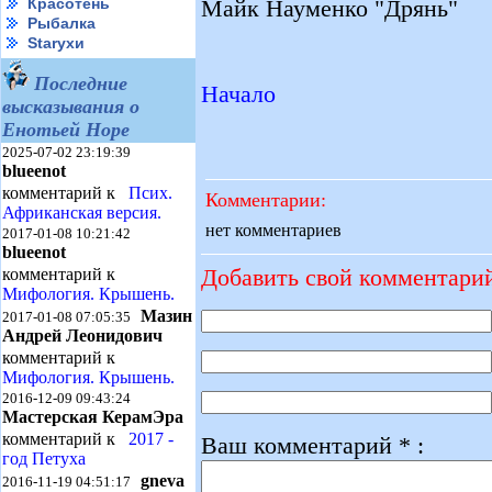
Майк Науменко "Дрянь"
Красотень
Рыбалка
Starухи
Последние
Начало
высказывания о
Енотьей Норе
2025-07-02 23:19:39
blueenot
комментарий к
Псих.
Комментарии:
Африканская версия.
нет комментариев
2017-01-08 10:21:42
blueenot
Добавить свой комментари
комментарий к
Мифология. Крышень.
Мазин
2017-01-08 07:05:35
Андрей Леонидович
комментарий к
Мифология. Крышень.
2016-12-09 09:43:24
Мастерская КерамЭра
комментарий к
2017 -
Ваш комментарий * :
год Петуха
gneva
2016-11-19 04:51:17