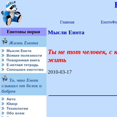
Главная
ЕнотоФо
Енотовы норки
Мысли Енота
Жизнь Енота
Ты не тот человек, с 
Мысли Енота
Всякие полезности
жить
Поваренная книга
Е-нотная тетрадь
Сплошное енотство
2010-03-17
То, что Енот
слышал от белок и
бобров
Авто
Юмор
Технологии
Обо всем