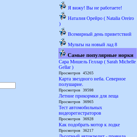
Я вижу! Вы не работаете!
Наталия Орейро ( Natalia Oreiro
)
Всемирный день приветствий
Мульты на новый лад 8
Самые популярные норки
Сара Мишель Геллар ( Sarah Michelle
Gellar )
Просмотров 45265
Карта звездного неба. Северное
полушарие.
Просмотров 39598
Летние прикормки для леща
Просмотров 36965
Тест автомобильных
видеорегистраторов
Просмотров 36928
Как подобрать мотор к лодке
Просмотров 36217
Льготный автокредит - правила