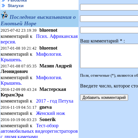
Рыбалка
Starухи
Последние высказывания о
Енотьей Норе
blueenot
2025-07-02 23:19:39
комментарий к
Псих. Африканская
Ваш комментарий * :
версия.
blueenot
2017-01-08 10:21:42
комментарий к
Мифология.
Крышень.
Мазин Андрей
2017-01-08 07:05:35
Леонидович
Поля, отмеченые (*), являются 
комментарий к
Мифология.
Крышень.
Введите число, которое сто
Мастерская
2016-12-09 09:43:24
КерамЭра
комментарий к
2017 - год Петуха
gneva
2016-11-19 04:51:17
комментарий к
Женский нож
Sonerik
2016-10-19 06:03:23
комментарий к
Тест-обзор
автомобильных видеорегистраторов
с двумя камерами