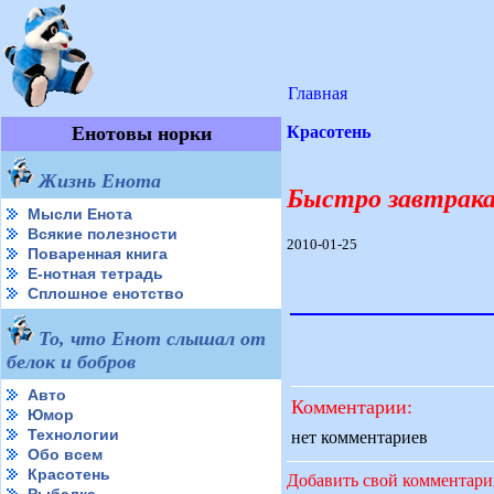
Главная
Енотовы норки
Красотень
Жизнь Енота
Быстро завтрака
Мысли Енота
Всякие полезности
2010-01-25
Поваренная книга
Е-нотная тетрадь
Сплошное енотство
То, что Енот слышал от
белок и бобров
Авто
Комментарии:
Юмор
Технологии
нет комментариев
Обо всем
Красотень
Добавить свой комментар