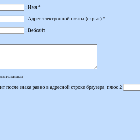
: Имя *
: Адрес электронной почты (скрыт) *
: Вебсайт
обязательными
ит после знака равно в адресной строке браузера, плюс 2