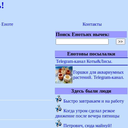
!
о Еноте
Контакты
Поиск Енотьих нычек:
Енотовы посылалки
Telegram-канал Коты&Лисы.
Горшки для аквариумных
растений. Telegram-канал.
Здесь были люди
Быстро завтракаем и на работу
Когда утром сделал резкое
движение после вечера пятницы
Петрович, сюда майнуй!