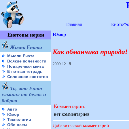
Главная
ЕнотоФо
Енотовы норки
Юмор
Жизнь Енота
Как обманчива природа!
Мысли Енота
Всякие полезности
2009-12-15
Поваренная книга
Е-нотная тетрадь
Сплошное енотство
То, что Енот
слышал от белок и
бобров
Комментарии:
Авто
нет комментариев
Юмор
Технологии
Обо всем
Добавить свой комментарий