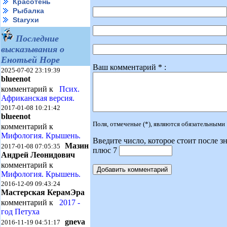
Красотень
Рыбалка
Starухи
Последние
высказывания о
Енотьей Норе
Ваш комментарий * :
2025-07-02 23:19:39
blueenot
комментарий к
Псих.
Африканская версия.
2017-01-08 10:21:42
blueenot
Поля, отмеченые (*), являются обязательными
комментарий к
Мифология. Крышень.
Введите число, которое стоит после зн
Мазин
2017-01-08 07:05:35
плюс 7
Андрей Леонидович
комментарий к
Мифология. Крышень.
2016-12-09 09:43:24
Мастерская КерамЭра
комментарий к
2017 -
год Петуха
gneva
2016-11-19 04:51:17