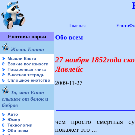
Главная
ЕнотоФо
Енотовы норки
Обо всем
Жизнь Енота
27 ноября 1852года ск
Мысли Енота
Всякие полезности
Лавлейс
Поваренная книга
Е-нотная тетрадь
Сплошное енотство
2009-11-27
То, что Енот
слышал от белок и
бобров
Авто
Юмор
чем просто смертная су
Технологии
покажет это ...
Обо всем