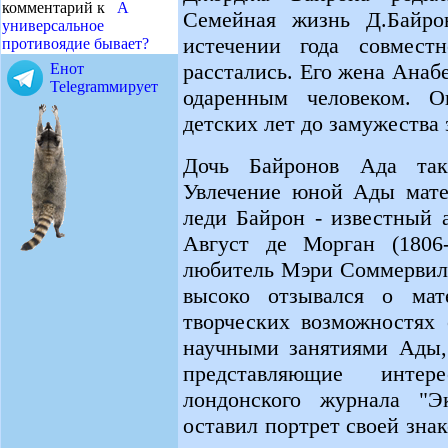
комментарий к
А
Семейная жизнь Д.Байро
универсальное
истечении года совмест
противоядие бывает?
расстались. Его жена Анаб
Енот
Telegramмирует
одаренным человеком. 
детских лет до замужества
Дочь Байронов Ада такж
Увлечение юной Ады мате
леди Байрон - известный 
Август де Морган (1806-
любитель Мэри Соммервил 
высоко отзывался о мат
творческих возможностях 
научными занятиями Ады, 
представляющие интер
лондонского журнала "Э
оставил портрет своей зн