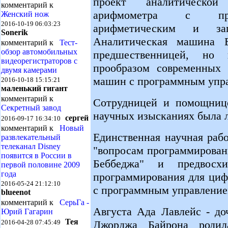
проект аналитическо
комментарий к
арифмометра с про
Женский нож
2016-10-19 06:03:23
арифметическим и зап
Sonerik
Аналитическая машина Б
комментарий к
Тест-
обзор автомобильных
предшественницей, но
видеорегистраторов с
прообразом современных 
двумя камерами
машин с программным упр
2016-10-18 15:15:21
маленький гигант
комментарий к
Сотрудницей и помощнице
Секретный завод
научных изысканиях была л
сергей
2016-09-17 16:34:10
комментарий к
Новый
Единственная научная раб
развлекательный
телеканал Disney
"вопросам программирован
появится в России в
Беббеджа" и предвосхи
первой половине 2009
года
программирования для ци
2016-05-24 21:12:10
с программным управление
blueenot
комментарий к
СерьГа -
Августа Ада Лавлейс - до
Юрий Гагарин
Тея
Джорджа Байрона родил
2016-04-28 07:45:49