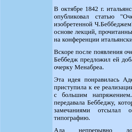
В октябре 1842 г. италья
опубликовал статью "Оч
изобретенной Ч.Беббеджем"
основе лекций, прочитанны
на конференции итальянск
Вскоре после появления оч
Беббедж предложил ей доб
очерку Менабреа.
Эта идея понравилась Ад
приступила к ее реализаци
с большим напряжением
передавала Беббеджу, кот
замечаниями отсылал о
типографию.
Ада непрерывно до