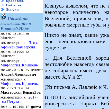
Красотень
Клянусь дьяволом, что не 
Рыбалка
Starухи
некоторое количество ж
Вселенной, причем так, к
Последние
высказывания о
обычные смертные губы и 
Енотьей Норе
Никто не знает, какие уж
2025-07-02 23:19:39
blueenot
еще неиспользованными
комментарий к
Псих.
существе ...
Африканская версия.
2017-01-08 10:21:42
blueenot
... Для Вселенной хоро
комментарий к
честолюбие навсегда связ
Мифология. Крышень.
не собираюсь иметь дела 
Мазин
2017-01-08 07:05:35
Андрей Леонидович
вместо X,Y и Z".
комментарий к
Мифология. Крышень.
(Из письма А. Лавлейс к Ч.
2016-12-09 09:43:24
Мастерская КерамЭра
В 1833 г. английский уче
комментарий к
2017 -
год Петуха
университета Чарльз Беб
gneva
2016-11-19 04:51:17