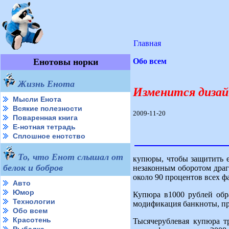
Главная
Енотовы норки
Обо всем
Жизнь Енота
Изменится дизай
Мысли Енота
Всякие полезности
2009-11-20
Поваренная книга
Е-нотная тетрадь
Сплошное енотство
То, что Енот слышал от
купюры, чтобы защитить е
белок и бобров
незаконным оборотом драг
около 90 процентов всех 
Авто
Юмор
Купюра в1000 рублей обр
Технологии
модификация банкноты, при
Обо всем
Красотень
Тысячерублевая купюра т