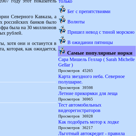
2007 году этот показатель
только
Бег с препятствиями
ории Северного Кавказа, а
Волюты
ах российских банков было
ифра была на 30 миллионов
Пришел невод с тиной морскою
ых рублей.
В ожидании пятницы
ы, хотя они и останутся в
а, которая, как ожидается,
Самые популярные норки
Сара Мишель Геллар ( Sarah Michelle
Gellar )
Просмотров 45265
Карта звездного неба. Северное
полушарие.
Просмотров 39598
Летние прикормки для леща
Просмотров 36965
Тест автомобильных
видеорегистраторов
Просмотров 36928
Как подобрать мотор к лодке
Просмотров 36217
Льготный автокредит - правила