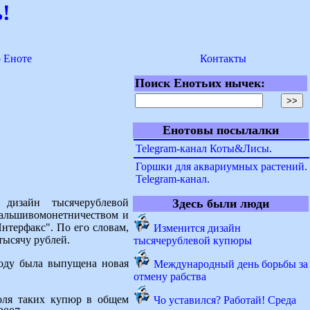
!
о Еноте
Контакты
Поиск Енотьих нычек:
Енотовы посылалки
Telegram-канал Коты&Лисы.
Горшки для аквариумных растений.
Telegram-канал.
 дизайн тысячерублевой
Здесь были люди
 фальшивомонетничеством и
терфакс". По его словам,
Изменится дизайн
тысячу рублей.
тысячерублевой купюры
году была выпущена новая
Международный день борьбы за
отмену рабства
оля таких купюр в общем
Чо уставился? Работай! Среда