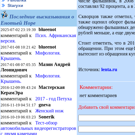
Рыбалка
числе фальшивок, в 2008 
Starухи
составлял 92 процента, а в
Последние высказывания о
Скворцов также отметил, 
также оценил оборот фаль
Енотьей Норе
обнаружено фальшивых дене
blueenot
2025-07-02 23:19:39
рублей меньше, а еще двум
комментарий к
Псих. Африканская
версия.
Стоит отметить, что в 20
blueenot
2017-01-08 10:21:42
обращении. При этом еще1 
комментарий к
Мифология.
вытеснит из обращения ку
Крышень.
Мазин Андрей
2017-01-08 07:05:35
Источник:
lenta.ru
Леонидович
комментарий к
Мифология.
Крышень.
Комментарии:
Мастерская
2016-12-09 09:43:24
КерамЭра
нет комментариев
комментарий к
2017 - год Петуха
gneva
2016-11-19 04:51:17
Добавить свой комментар
комментарий к
Женский нож
Sonerik
2016-10-19 06:03:23
комментарий к
Тест-обзор
автомобильных видеорегистраторов
с двумя камерами