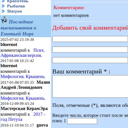
Красотень
Рыбалка
Комментарии:
Starухи
нет комментариев
Последние
Добавить свой комментари
высказывания о
Енотьей Норе
2025-07-02 23:19:39
blueenot
комментарий к
Псих.
Африканская версия.
2017-01-08 10:21:42
blueenot
Ваш комментарий * :
комментарий к
Мифология. Крышень.
Мазин
2017-01-08 07:05:35
Андрей Леонидович
комментарий к
Мифология. Крышень.
2016-12-09 09:43:24
Поля, отмеченые (*), являются о
Мастерская КерамЭра
комментарий к
2017 -
Введите число, которое стоит после зн
год Петуха
плюс 1
gneva
2016-11-19 04:51:17