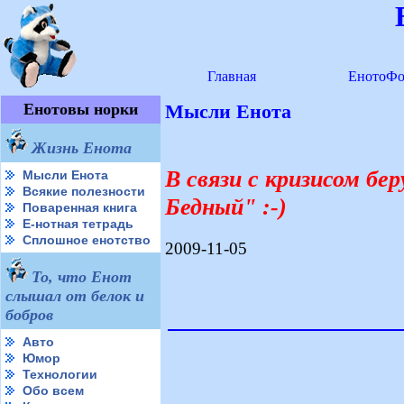
Главная
ЕнотоФо
Енотовы норки
Мысли Енота
Жизнь Енота
В связи с кризисом бе
Мысли Енота
Всякие полезности
Бедный" :-)
Поваренная книга
Е-нотная тетрадь
Сплошное енотство
2009-11-05
То, что Енот
слышал от белок и
бобров
Авто
Юмор
Технологии
Обо всем