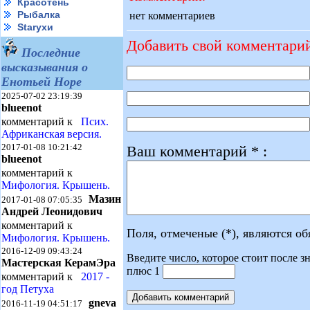
Красотень
Рыбалка
нет комментариев
Starухи
Добавить свой комментари
Последние
высказывания о
Енотьей Норе
2025-07-02 23:19:39
blueenot
комментарий к
Псих.
Африканская версия.
2017-01-08 10:21:42
Ваш комментарий * :
blueenot
комментарий к
Мифология. Крышень.
Мазин
2017-01-08 07:05:35
Андрей Леонидович
комментарий к
Поля, отмеченые (*), являются о
Мифология. Крышень.
2016-12-09 09:43:24
Введите число, которое стоит после зн
Мастерская КерамЭра
плюс 1
комментарий к
2017 -
год Петуха
gneva
2016-11-19 04:51:17