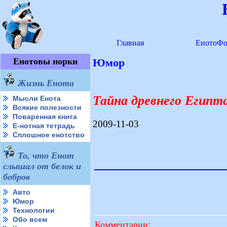
Главная
ЕнотоФо
Енотовы норки
Юмор
Жизнь Енота
Тайна древнего Египт
Мысли Енота
Всякие полезности
Поваренная книга
2009-11-03
Е-нотная тетрадь
Сплошное енотство
То, что Енот
слышал от белок и
бобров
Авто
Юмор
Технологии
Обо всем
Комментарии: