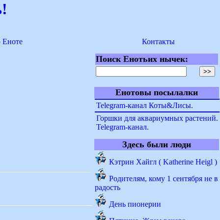
!
о Еноте
Контакты
Поиск Енотьих нычек:
Енотовы посылалки
Telegram-канал Коты&Лисы.
Горшки для аквариумных растений.
Telegram-канал.
Здесь были люди
Кэтрин Хайгл ( Katherine Heigl )
Родителям, кому 1 сентября не в
радость
День пионерии