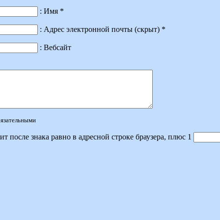
: Имя *
: Адрес электронной почты (скрыт) *
: Вебсайт
обязательными
ит после знака равно в адресной строке браузера, плюс 1