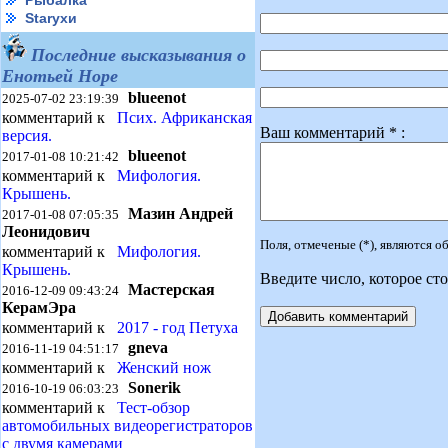
Рыбалка
Starухи
Последние высказывания о
Енотьей Норе
blueenot
2025-07-02 23:19:39
комментарий к
Псих. Африканская
Ваш комментарий * :
версия.
blueenot
2017-01-08 10:21:42
комментарий к
Мифология.
Крышень.
Мазин Андрей
2017-01-08 07:05:35
Леонидович
Поля, отмеченые (*), являются 
комментарий к
Мифология.
Крышень.
Введите число, которое сто
Мастерская
2016-12-09 09:43:24
КерамЭра
комментарий к
2017 - год Петуха
gneva
2016-11-19 04:51:17
комментарий к
Женский нож
Sonerik
2016-10-19 06:03:23
комментарий к
Тест-обзор
автомобильных видеорегистраторов
с двумя камерами