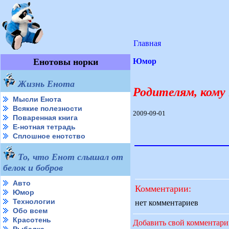
Главная
Енотовы норки
Юмор
Жизнь Енота
Родителям, кому 
Мысли Енота
Всякие полезности
2009-09-01
Поваренная книга
Е-нотная тетрадь
Сплошное енотство
То, что Енот слышал от
белок и бобров
Авто
Комментарии:
Юмор
Технологии
нет комментариев
Обо всем
Красотень
Добавить свой комментар