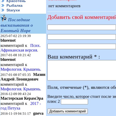
Красотень
Рыбалка
нет комментариев
Starухи
Добавить свой комментари
Последние
высказывания о
Енотьей Норе
2025-07-02 23:19:39
blueenot
комментарий к
Псих.
Африканская версия.
2017-01-08 10:21:42
Ваш комментарий * :
blueenot
комментарий к
Мифология. Крышень.
Мазин
2017-01-08 07:05:35
Андрей Леонидович
комментарий к
Поля, отмеченые (*), являются о
Мифология. Крышень.
2016-12-09 09:43:24
Введите число, которое стоит после зн
Мастерская КерамЭра
плюс 2
комментарий к
2017 -
год Петуха
gneva
2016-11-19 04:51:17