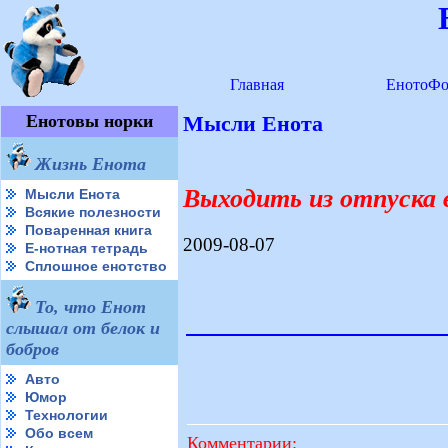
Главная
ЕнотоФо
Енотовы норки
Мысли Енота
Жизнь Енота
Выходить из отпуска в
Мысли Енота
Всякие полезности
Поваренная книга
2009-08-07
Е-нотная тетрадь
Сплошное енотство
То, что Енот
слышал от белок и
бобров
Авто
Юмор
Технологии
Обо всем
Комментарии: