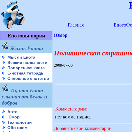
Главная
ЕнотоФо
Енотовы норки
Юмор
Жизнь Енота
Политическая странич
Мысли Енота
Всякие полезности
2009-07-06
Поваренная книга
Е-нотная тетрадь
Сплошное енотство
То, что Енот
слышал от белок и
бобров
Комментарии:
Авто
нет комментариев
Юмор
Технологии
Обо всем
Добавить свой комментарий